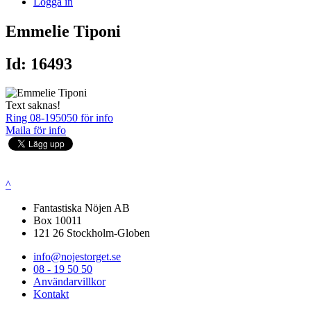
Logga in
Emmelie Tiponi
Id: 16493
Text saknas!
Ring 08-195050 för info
Maila för info
^
Fantastiska Nöjen AB
Box 10011
121 26 Stockholm-Globen
info@nojestorget.se
08 - 19 50 50
Användarvillkor
Kontakt