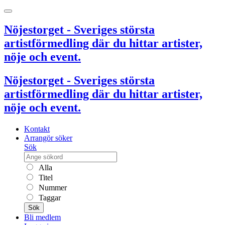
Nöjestorget - Sveriges största
artistförmedling där du hittar artister,
nöje och event.
Nöjestorget - Sveriges största
artistförmedling där du hittar artister,
nöje och event.
Kontakt
Arrangör söker
Sök
Alla
Titel
Nummer
Taggar
Sök
Bli medlem