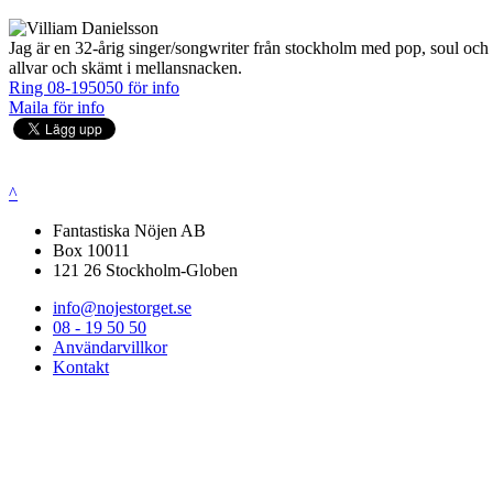
Jag är en 32-årig singer/songwriter från stockholm med pop, soul och r
allvar och skämt i mellansnacken.
Ring 08-195050 för info
Maila för info
^
Fantastiska Nöjen AB
Box 10011
121 26 Stockholm-Globen
info@nojestorget.se
08 - 19 50 50
Användarvillkor
Kontakt