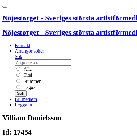
Nöjestorget - Sveriges största artistförmedl
Nöjestorget - Sveriges största artistförmedl
Kontakt
Arrangör söker
Sök
Alla
Titel
Nummer
Taggar
Sök
Bli medlem
Logga in
Villiam Danielsson
Id: 17454