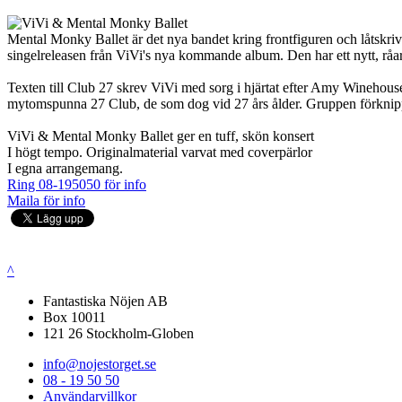
Mental Monky Ballet är det nya bandet kring frontfiguren och låtskri
singelreleasen från ViVi's nya kommande album. Den har ett nytt, råar
Texten till Club 27 skrev ViVi med sorg i hjärtat efter Amy Winehouse
mytomspunna 27 Club, de som dog vid 27 års ålder. Gruppen förknippas 
ViVi & Mental Monky Ballet ger en tuff, skön konsert
I högt tempo. Originalmaterial varvat med coverpärlor
I egna arrangemang.
Ring 08-195050 för info
Maila för info
^
Fantastiska Nöjen AB
Box 10011
121 26 Stockholm-Globen
info@nojestorget.se
08 - 19 50 50
Användarvillkor