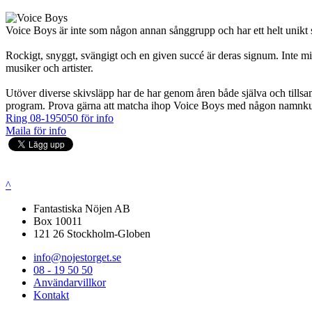
Voice Boys är inte som någon annan sånggrupp och har ett helt unikt 
Rockigt, snyggt, svängigt och en given succé är deras signum. Inte
musiker och artister.
Utöver diverse skivsläpp har de har genom åren både själva och tillsam
program. Prova gärna att matcha ihop Voice Boys med någon namnkunn
Ring 08-195050 för info
Maila för info
^
Fantastiska Nöjen AB
Box 10011
121 26 Stockholm-Globen
info@nojestorget.se
08 - 19 50 50
Användarvillkor
Kontakt