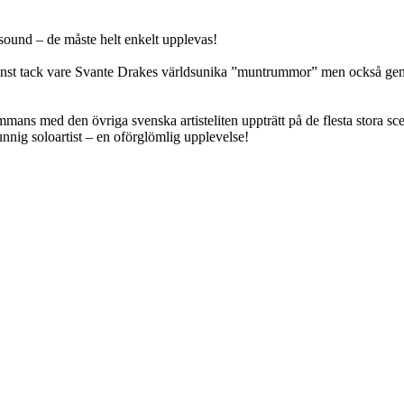
sound – de måste helt enkelt upplevas!
 minst tack vare Svante Drakes världsunika ”muntrummor” men också ge
mans med den övriga svenska artisteliten uppträtt på de flesta stora scen
ig soloartist – en oförglömlig upplevelse!