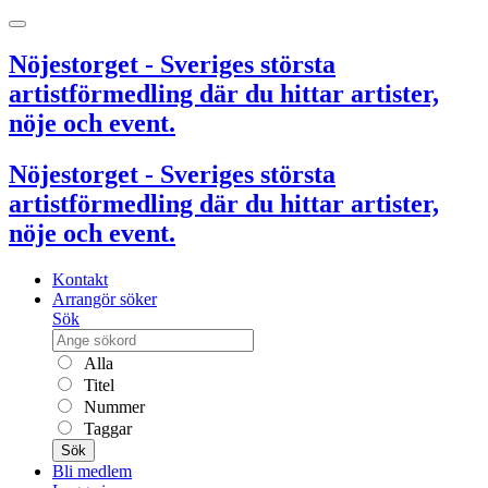
Nöjestorget - Sveriges största
artistförmedling där du hittar artister,
nöje och event.
Nöjestorget - Sveriges största
artistförmedling där du hittar artister,
nöje och event.
Kontakt
Arrangör söker
Sök
Alla
Titel
Nummer
Taggar
Sök
Bli medlem