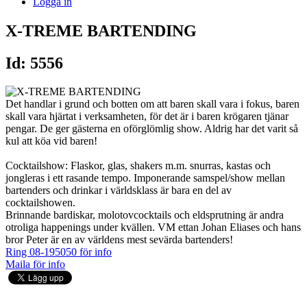
Logga in
X-TREME BARTENDING
Id: 5556
Det handlar i grund och botten om att baren skall vara i fokus, baren
skall vara hjärtat i verksamheten, för det är i baren krögaren tjänar
pengar. De ger gästerna en oförglömlig show. Aldrig har det varit så
kul att köa vid baren!
Cocktailshow: Flaskor, glas, shakers m.m. snurras, kastas och
jongleras i ett rasande tempo. Imponerande samspel/show mellan
bartenders och drinkar i världsklass är bara en del av
cocktailshowen.
Brinnande bardiskar, molotovcocktails och eldsprutning är andra
otroliga happenings under kvällen. VM ettan Johan Eliases och hans
bror Peter är en av världens mest sevärda bartenders!
Ring 08-195050 för info
Maila för info