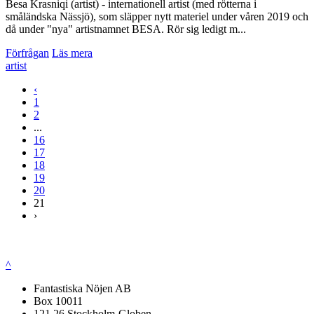
Besa Krasniqi (artist) - internationell artist (med rötterna i
småländska Nässjö), som släpper nytt materiel under våren 2019 och
då under "nya" artistnamnet BESA. Rör sig ledigt m...
Förfrågan
Läs mera
artist
‹
1
2
...
16
17
18
19
20
21
›
^
Fantastiska Nöjen AB
Box 10011
121 26 Stockholm-Globen