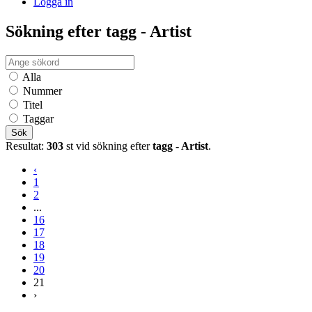
Logga in
Sökning efter tagg - Artist
Alla
Nummer
Titel
Taggar
Sök
Resultat:
303
st vid sökning efter
tagg - Artist
.
‹
1
2
...
16
17
18
19
20
21
›