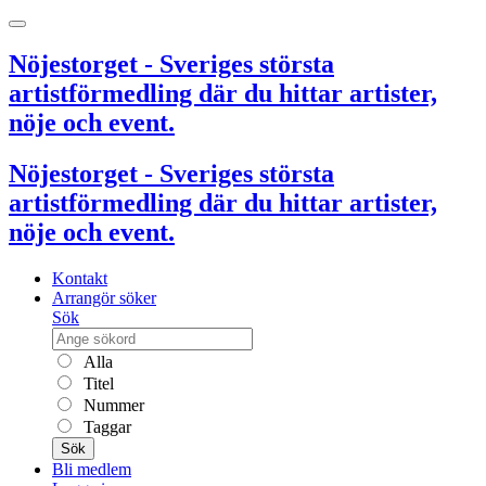
Nöjestorget - Sveriges största
artistförmedling där du hittar artister,
nöje och event.
Nöjestorget - Sveriges största
artistförmedling där du hittar artister,
nöje och event.
Kontakt
Arrangör söker
Sök
Alla
Titel
Nummer
Taggar
Sök
Bli medlem