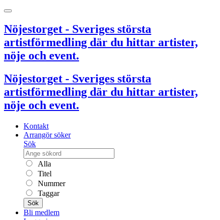
Nöjestorget - Sveriges största
artistförmedling där du hittar artister,
nöje och event.
Nöjestorget - Sveriges största
artistförmedling där du hittar artister,
nöje och event.
Kontakt
Arrangör söker
Sök
Alla
Titel
Nummer
Taggar
Sök
Bli medlem