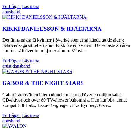
Förfrågan
Läs mera
dansband
KIKKI DANIELSSON & HJÄLTARNA
Det finns några få kvinnor i Sverige som är så kända att de aldrig
behöver säga sitt efternamn. Kikki äe en av dem. De senaste 25 åren
har hon sålt över tre miljoner album. Minst.....
Förfrågan
Läs mera
artist
dansband
GABOR & THE NIGHT STARS
Gábor Tamás är en internationell artist med över en miljon sålda
CD-skivor och över 80 TV-shower bakom sig. Han har bl.a. annat
kompat Lill-Babs, Lasse Berghagen, Eva Rydberg, Öste...
Förfrågan
Läs mera
dansband