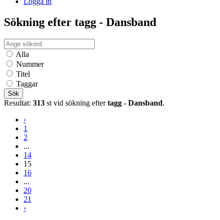
Logga in
Sökning efter tagg - Dansband
Alla
Nummer
Titel
Taggar
Sök
Resultat:
313
st vid sökning efter
tagg - Dansband
.
‹
1
2
...
14
15
16
...
20
21
›