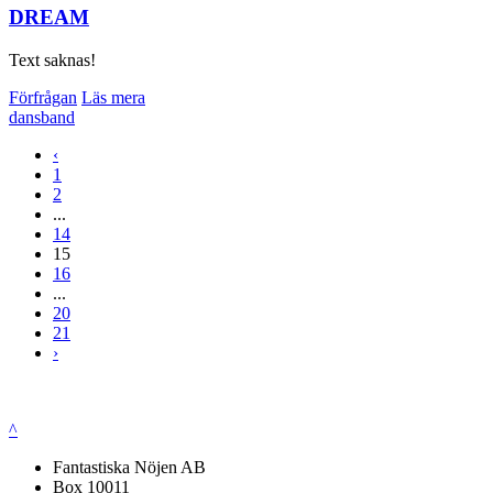
DREAM
Text saknas!
Förfrågan
Läs mera
dansband
‹
1
2
...
14
15
16
...
20
21
›
^
Fantastiska Nöjen AB
Box 10011