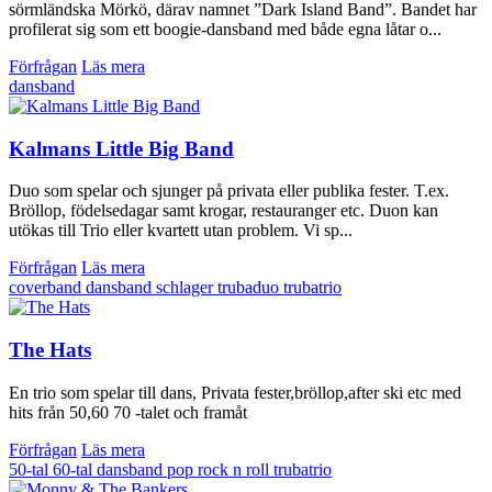
sörmländska Mörkö, därav namnet ”Dark Island Band”. Bandet har
profilerat sig som ett boogie-dansband med både egna låtar o...
Förfrågan
Läs mera
dansband
Kalmans Little Big Band
Duo som spelar och sjunger på privata eller publika fester. T.ex.
Bröllop, födelsedagar samt krogar, restauranger etc. Duon kan
utökas till Trio eller kvartett utan problem. Vi sp...
Förfrågan
Läs mera
coverband
dansband
schlager
trubaduo
trubatrio
The Hats
En trio som spelar till dans, Privata fester,bröllop,after ski etc med
hits från 50,60 70 -talet och framåt
Förfrågan
Läs mera
50-tal
60-tal
dansband
pop
rock n roll
trubatrio