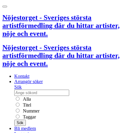
Nöjestorget - Sveriges största
artistförmedling där du hittar artister,
nöje och event.
Nöjestorget - Sveriges största
artistförmedling där du hittar artister,
nöje och event.
Kontakt
Arrangör söker
Sök
Alla
Titel
Nummer
Taggar
Sök
Bli medlem