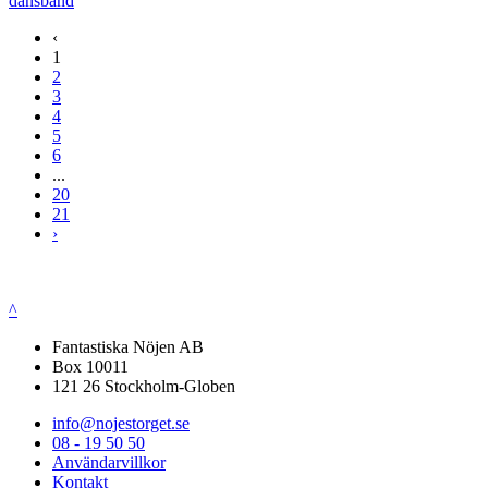
dansband
‹
1
2
3
4
5
6
...
20
21
›
^
Fantastiska Nöjen AB
Box 10011
121 26 Stockholm-Globen
info@nojestorget.se
08 - 19 50 50
Användarvillkor
Kontakt