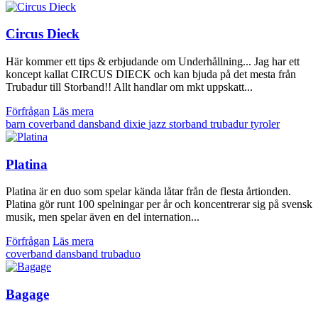
Circus Dieck
Här kommer ett tips & erbjudande om Underhållning... Jag har ett
koncept kallat CIRCUS DIECK och kan bjuda på det mesta från
Trubadur till Storband!! Allt handlar om mkt uppskatt...
Förfrågan
Läs mera
barn
coverband
dansband
dixie
jazz
storband
trubadur
tyroler
Platina
Platina är en duo som spelar kända låtar från de flesta årtionden.
Platina gör runt 100 spelningar per år och koncentrerar sig på svensk
musik, men spelar även en del internation...
Förfrågan
Läs mera
coverband
dansband
trubaduo
Bagage