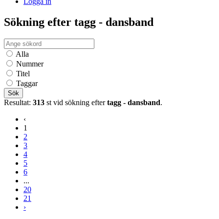
Logga in
Sökning efter tagg - dansband
Alla
Nummer
Titel
Taggar
Sök
Resultat:
313
st vid sökning efter
tagg - dansband
.
‹
1
2
3
4
5
6
...
20
21
›