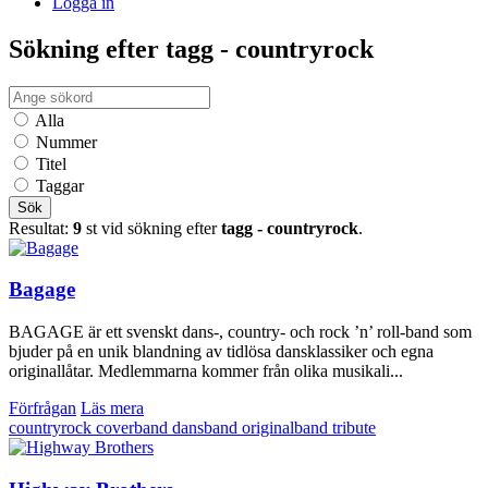
Logga in
Sökning efter tagg - countryrock
Alla
Nummer
Titel
Taggar
Sök
Resultat:
9
st vid sökning efter
tagg - countryrock
.
Bagage
BAGAGE är ett svenskt dans-, country- och rock ’n’ roll-band som
bjuder på en unik blandning av tidlösa dansklassiker och egna
originallåtar. Medlemmarna kommer från olika musikali...
Förfrågan
Läs mera
countryrock
coverband
dansband
originalband
tribute