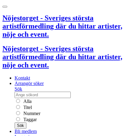
Nöjestorget - Sveriges största
artistförmedling där du hittar artister,
nöje och event.
Nöjestorget - Sveriges största
artistförmedling där du hittar artister,
nöje och event.
Kontakt
Arrangör söker
Sök
Alla
Titel
Nummer
Taggar
Sök
Bli medlem