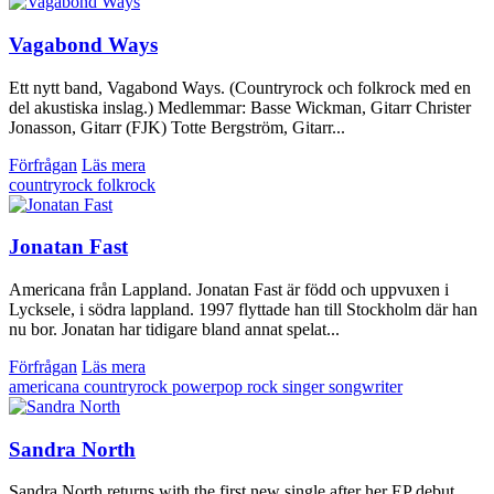
Vagabond Ways
Ett nytt band, Vagabond Ways. (Countryrock och folkrock med en
del akustiska inslag.) Medlemmar: Basse Wickman, Gitarr Christer
Jonasson, Gitarr (FJK) Totte Bergström, Gitarr...
Förfrågan
Läs mera
countryrock
folkrock
Jonatan Fast
Americana från Lappland. Jonatan Fast är född och uppvuxen i
Lycksele, i södra lappland. 1997 flyttade han till Stockholm där han
nu bor. Jonatan har tidigare bland annat spelat...
Förfrågan
Läs mera
americana
countryrock
powerpop
rock
singer songwriter
Sandra North
Sandra North returns with the first new single after her EP debut,