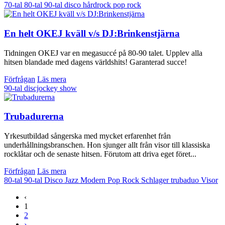
70-tal
80-tal
90-tal
disco
hårdrock
pop
rock
En helt OKEJ kväll v/s DJ:Brinkenstjärna
Tidningen OKEJ var en megasuccé på 80-90 talet. Upplev alla
hitsen blandade med dagens världshits! Garanterad succe!
Förfrågan
Läs mera
90-tal
discjockey
show
Trubadurerna
Yrkesutbildad sångerska med mycket erfarenhet från
underhållningsbranschen. Hon sjunger allt från visor till klassiska
rocklåtar och de senaste hitsen. Förutom att driva eget föret...
Förfrågan
Läs mera
80-tal
90-tal
Disco
Jazz
Modern
Pop
Rock
Schlager
trubaduo
Visor
‹
1
2
›