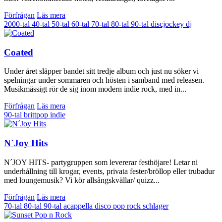
Förfrågan
Läs mera
2000-tal
40-tal
50-tal
60-tal
70-tal
80-tal
90-tal
discjockey
dj
Coated
Under året släpper bandet sitt tredje album och just nu söker vi
spelningar under sommaren och hösten i samband med releasen.
Musikmässigt rör de sig inom modern indie rock, med in...
Förfrågan
Läs mera
90-tal
brittpop
indie
N´Joy Hits
N´JOY HITS- partygruppen som levererar festhöjare! Letar ni
underhållning till krogar, events, privata fester/bröllop eller trubadur
med loungemusik? Vi kör allsångskvällar/ quizz...
Förfrågan
Läs mera
70-tal
80-tal
90-tal
acappella
disco
pop
rock
schlager