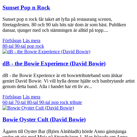
Sunset Pop n Rock
Sunset pop n rock får taket att lyfta på restaurang scenen,
företagsfesten. 80 och 90 tals hits när dom är som bäst. Publiken
dansar, sjunger med och stämningen är alltid på topp....
Förfrågan
Läs mera
80-tal
90-tal
pop
rock
dB - the Bowie Experience (David Bowie)
dB - the Bowie Experience är ett bowietributeband som älskar
geniet David Bowie. Vi vill hylla denne hjälte och banbrytande artist
genom detta band. Alla i bandet har ett liv av...
Förfrågan
Läs mera
60-tal
70-tal
80-tal
90-tal
pop
rock
tribute
Bowie Oyster Cult (David Bowie)
Ägaren till Oyster Bar (Björn Almbladh) hörde Anno gästsjunga
under ett gig med Meja på Strandvägen 1. Han frågade om Anno