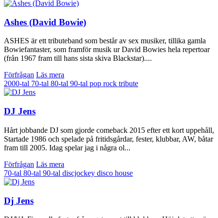
Ashes (David Bowie)
ASHES är ett tributeband som består av sex musiker, tillika gamla
Bowiefantaster, som framför musik ur David Bowies hela repertoar
(från 1967 fram till hans sista skiva Blackstar)....
Förfrågan
Läs mera
2000-tal
70-tal
80-tal
90-tal
pop
rock
tribute
DJ Jens
Hårt jobbande DJ som gjorde comeback 2015 efter ett kort uppehåll,
Startade 1986 och spelade på fritidsgårdar, fester, klubbar, AW, båtar
fram till 2005. Idag spelar jag i några ol...
Förfrågan
Läs mera
70-tal
80-tal
90-tal
discjockey
disco
house
Dj Jens