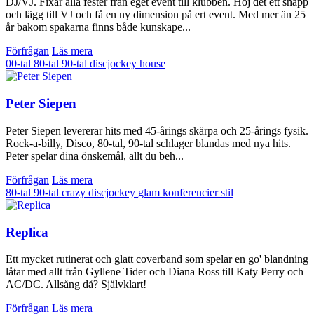
DJ/VJ. Fixar alla fester från eget event till klubben. Höj det ett snäpp
och lägg till VJ och få en ny dimension på ert event. Med mer än 25
år bakom spakarna finns både kunskape...
Förfrågan
Läs mera
00-tal
80-tal
90-tal
discjockey
house
Peter Siepen
Peter Siepen levererar hits med 45-årings skärpa och 25-årings fysik.
Rock-a-billy, Disco, 80-tal, 90-tal schlager blandas med nya hits.
Peter spelar dina önskemål, allt du beh...
Förfrågan
Läs mera
80-tal
90-tal
crazy
discjockey
glam
konferencier
stil
Replica
Ett mycket rutinerat och glatt coverband som spelar en go' blandning
låtar med allt från Gyllene Tider och Diana Ross till Katy Perry och
AC/DC. Allsång då? Självklart!
Förfrågan
Läs mera