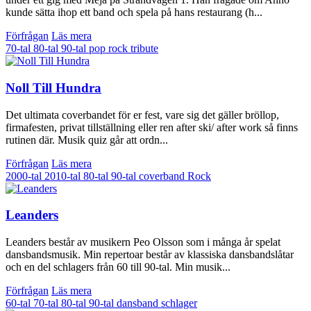
kunde sätta ihop ett band och spela på hans restaurang (h...
Förfrågan
Läs mera
70-tal
80-tal
90-tal
pop
rock
tribute
Noll Till Hundra
Det ultimata coverbandet för er fest, vare sig det gäller bröllop,
firmafesten, privat tillställning eller ren after ski/ after work så finns
rutinen där. Musik quiz går att ordn...
Förfrågan
Läs mera
2000-tal
2010-tal
80-tal
90-tal
coverband
Rock
Leanders
Leanders består av musikern Peo Olsson som i många år spelat
dansbandsmusik. Min repertoar består av klassiska dansbandslåtar
och en del schlagers från 60 till 90-tal. Min musik...
Förfrågan
Läs mera
60-tal
70-tal
80-tal
90-tal
dansband
schlager