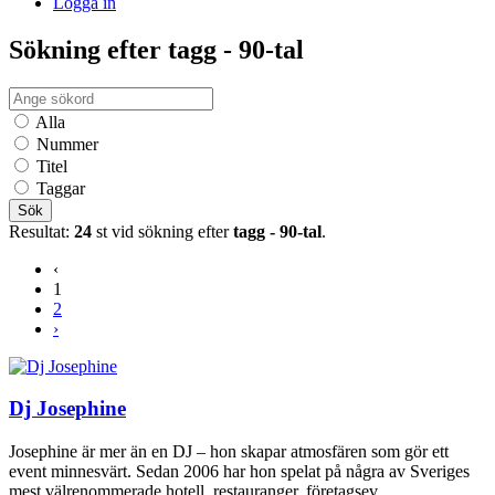
Logga in
Sökning efter tagg - 90-tal
Alla
Nummer
Titel
Taggar
Sök
Resultat:
24
st vid sökning efter
tagg - 90-tal
.
‹
1
2
›
Dj Josephine
Josephine är mer än en DJ – hon skapar atmosfären som gör ett
event minnesvärt. Sedan 2006 har hon spelat på några av Sveriges
mest välrenommerade hotell, restauranger, företagsev...