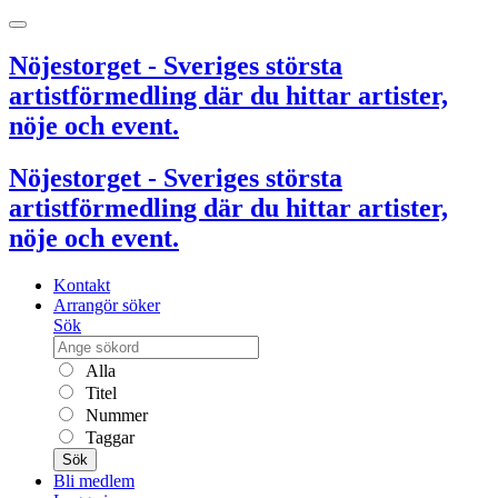
Nöjestorget - Sveriges största
artistförmedling där du hittar artister,
nöje och event.
Nöjestorget - Sveriges största
artistförmedling där du hittar artister,
nöje och event.
Kontakt
Arrangör söker
Sök
Alla
Titel
Nummer
Taggar
Sök
Bli medlem