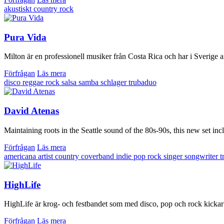
akustiskt
country
rock
Pura Vida
Milton är en professionell musiker från Costa Rica och har i Sverige
Förfrågan
Läs mera
disco
reggae
rock
salsa
samba
schlager
trubaduo
David Atenas
Maintaining roots in the Seattle sound of the 80s-90s, this new set inc
Förfrågan
Läs mera
americana
artist
country
coverband
indie
pop
rock
singer songwriter
t
HighLife
HighLife är krog- och festbandet som med disco, pop och rock kickar
Förfrågan
Läs mera