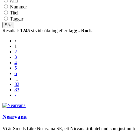
Alla
Nummer
Titel
Taggar
Sök
Resultat:
1245
st vid sökning efter
tagg - Rock
.
‹
1
2
3
4
5
6
...
82
83
›
Nearvana
Vi är Smells Like Nearvana SE, ett Nirvana-tributeband som just nu tu