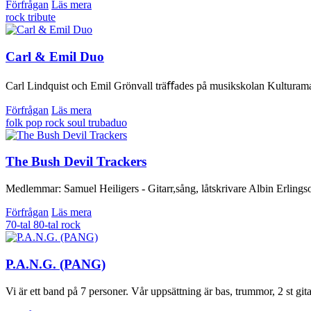
Förfrågan
Läs mera
rock
tribute
Carl & Emil Duo
Carl Lindquist och Emil Grönvall träﬀades på musikskolan Kulturama i
Förfrågan
Läs mera
folk
pop
rock
soul
trubaduo
The Bush Devil Trackers
Medlemmar: Samuel Heiligers - Gitarr,sång, låtskrivare Albin Erling
Förfrågan
Läs mera
70-tal
80-tal
rock
P.A.N.G. (PANG)
Vi är ett band på 7 personer. Vår uppsättning är bas, trummor, 2 st gita