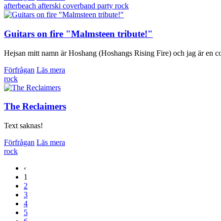
afterbeach
afterski
coverband
party
rock
Guitars on fire "Malmsteen tribute!"
Hejsan mitt namn är Hoshang (Hoshangs Rising Fire) och jag är en cove
Förfrågan
Läs mera
rock
The Reclaimers
Text saknas!
Förfrågan
Läs mera
rock
‹
1
2
3
4
5