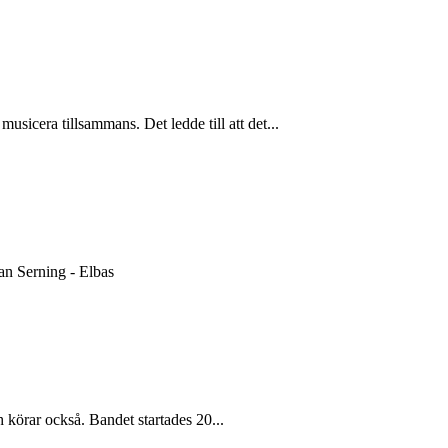
icera tillsammans. Det ledde till att det...
an Serning - Elbas
h körar också. Bandet startades 20...