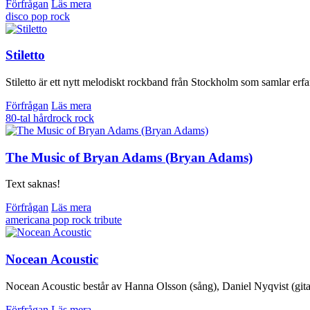
Förfrågan
Läs mera
disco
pop
rock
Stiletto
Stiletto är ett nytt melodiskt rockband från Stockholm som samlar erf
Förfrågan
Läs mera
80-tal
hårdrock
rock
The Music of Bryan Adams (Bryan Adams)
Text saknas!
Förfrågan
Läs mera
americana
pop
rock
tribute
Nocean Acoustic
Nocean Acoustic består av Hanna Olsson (sång), Daniel Nyqvist (gita
Förfrågan
Läs mera