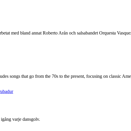
 arbetat med bland annat Roberto Arán och salsabandet Orquesta Vasquez
ludes songs that go from the 70s to the present, focusing on classic Ame
rubadur
 igång varje dansgolv.