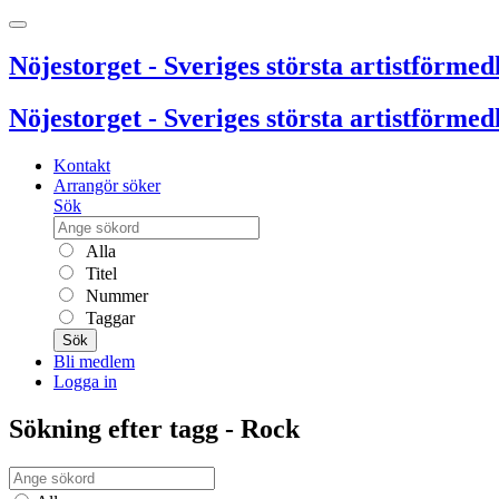
Nöjestorget - Sveriges största artistförmedl
Nöjestorget - Sveriges största artistförmedl
Kontakt
Arrangör söker
Sök
Alla
Titel
Nummer
Taggar
Sök
Bli medlem
Logga in
Sökning efter tagg - Rock