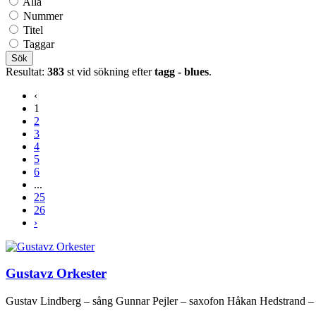
Alla
Nummer
Titel
Taggar
Sök
Resultat:
383
st vid sökning efter
tagg - blues
.
‹
1
2
3
4
5
6
...
25
26
›
Gustavz Orkester
Gustav Lindberg – sång Gunnar Pejler – saxofon Håkan Hedstrand – 