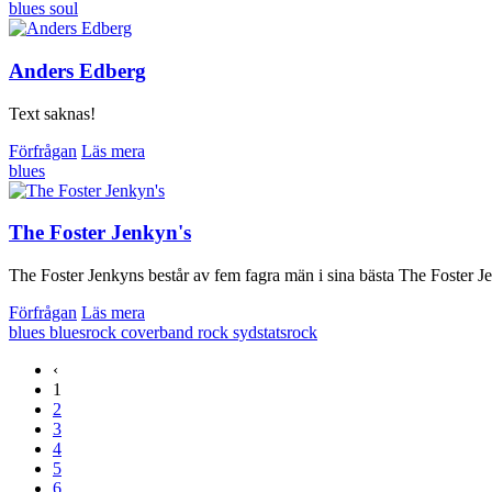
blues
soul
Anders Edberg
Text saknas!
Förfrågan
Läs mera
blues
The Foster Jenkyn's
The Foster Jenkyns består av fem fagra män i sina bästa The Foster Jen
Förfrågan
Läs mera
blues
bluesrock
coverband
rock
sydstatsrock
‹
1
2
3
4
5
6