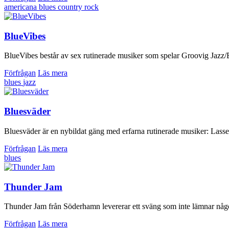
americana
blues
country
rock
BlueVibes
BlueVibes består av sex rutinerade musiker som spelar Groovig Jazz/Bl
Förfrågan
Läs mera
blues
jazz
Bluesväder
Bluesväder är en nybildat gäng med erfarna rutinerade musiker: Lasse
Förfrågan
Läs mera
blues
Thunder Jam
Thunder Jam från Söderhamn levererar ett sväng som inte lämnar någon
Förfrågan
Läs mera