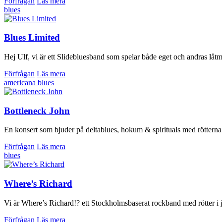
Förfrågan
Läs mera
blues
Blues Limited
Hej Ulf, vi är ett Slidebluesband som spelar både eget och andras låt
Förfrågan
Läs mera
americana
blues
Bottleneck John
En konsert som bjuder på deltablues, hokum & spirituals med rötterna d
Förfrågan
Läs mera
blues
Where’s Richard
Vi är Where’s Richard!? ett Stockholmsbaserat rockband med rötter i 
Förfrågan
Läs mera