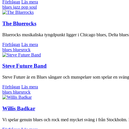
Förfrågan
Läs mera
blues
jazz
pop
soul
The Bluerocks
Bluerocks musikaliska tyngdpunkt ligger i Chicago blues, Delta blues
Förfrågan
Läs mera
blues
bluesrock
Steve Future Band
Steve Future är en Blues sångare och munspelare som spelar en svängig 
Förfrågan
Läs mera
blues
bluesrock
Willis Badkar
Vi spelar genuin blues och rock med mycket sväng i från Stockholm. H