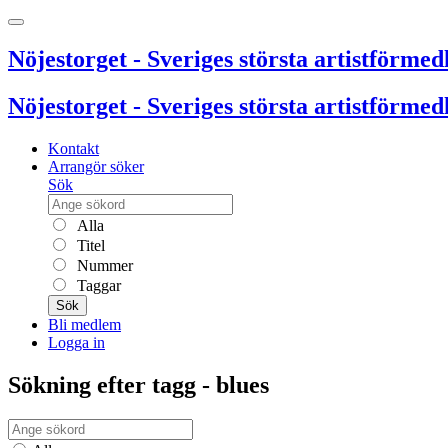
Nöjestorget - Sveriges största artistförmedl
Nöjestorget - Sveriges största artistförmedl
Kontakt
Arrangör söker
Sök
Alla
Titel
Nummer
Taggar
Sök
Bli medlem
Logga in
Sökning efter tagg - blues