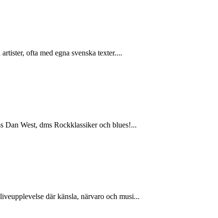
tister, ofta med egna svenska texter....
ss Dan West, dms Rockklassiker och blues!...
iveupplevelse där känsla, närvaro och musi...