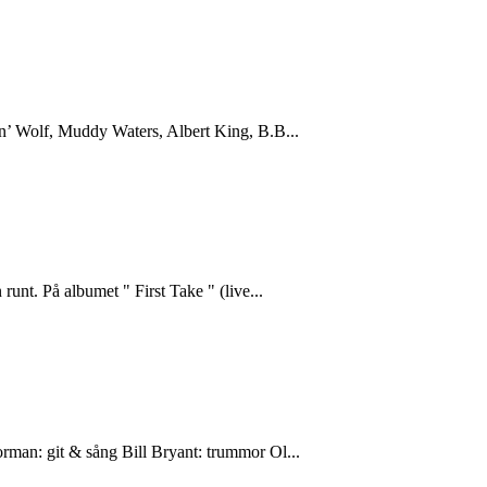
lin’ Wolf, Muddy Waters, Albert King, B.B...
unt. På albumet " First Take " (live...
rman: git & sång Bill Bryant: trummor Ol...