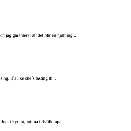
ag garanterar att det blir en njutning...
ng, it´s like she´s tasting th...
, i kyrkor, intima tillställningar.