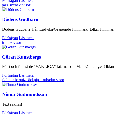
Förfrågan
Läs mera
jazz
svenskt
visor
Dödens Gudbarn
Dödens Gudbarn -från Ludvika/Grangärde Finnmark- tolkar Finnmarks
Förfrågan
Läs mera
tribute
visor
Göran Kunstbergs
Först och främst de "VANLIGA" låtarna som Man känner igen! Ibland med
Förfrågan
Läs mera
fiol
music quiz
säckpipa
trubadur
visor
Ninna Gudmundsson
Text saknas!
Förfrågan
Läs mera