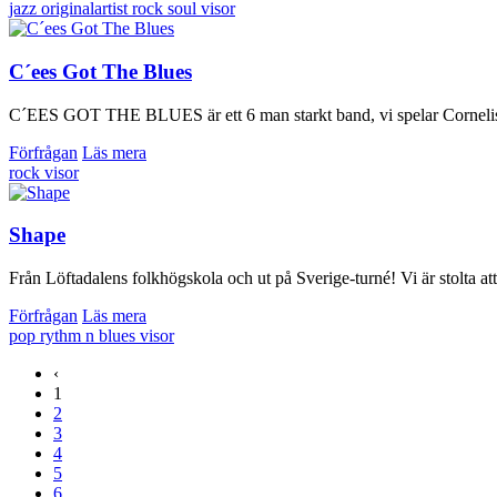
jazz
originalartist
rock
soul
visor
C´ees Got The Blues
C´EES GOT THE BLUES är ett 6 man starkt band, vi spelar Cornelis-låt
Förfrågan
Läs mera
rock
visor
Shape
Från Löftadalens folkhögskola och ut på Sverige-turné! Vi är stolta a
Förfrågan
Läs mera
pop
rythm n blues
visor
‹
1
2
3
4
5
6