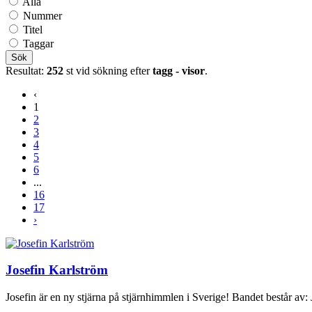
Alla
Nummer
Titel
Taggar
Sök
Resultat:
252
st vid sökning efter
tagg - visor
.
‹
1
2
3
4
5
6
...
16
17
›
Josefin Karlström
Josefin är en ny stjärna på stjärnhimmlen i Sverige! Bandet består av