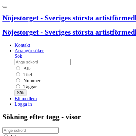
Nöjestorget - Sveriges största artistförmedl
Nöjestorget - Sveriges största artistförmedl
Kontakt
Arrangör söker
Sök
Alla
Titel
Nummer
Taggar
Sök
Bli medlem
Logga in
Sökning efter tagg - visor