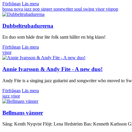
Förfrågan
Läs mera
bossa nova
jazz
pop
singer songwriter
soul
swing
visor
vispop
Dubbeltrubadurerna
En duo som både drar lite folk samt håller en hög klass!
Förfrågan
Läs mera
visor
Annie Ivarsson & Andy Fite - A new duo!
Andy Fite is a singing jazz guitarist and songwriter who moved to S
Förfrågan
Läs mera
jazz
visor
Bellmans vänner
Sång: Kenth Nyqvist Flöjt: Lena Hedström Bas: Kenneth Karlsson Gi