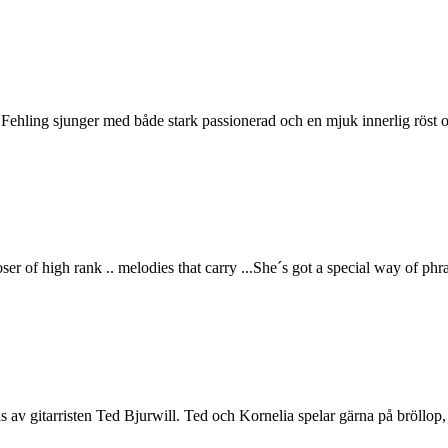
ling sjunger med både stark passionerad och en mjuk innerlig röst och j
ser of high rank .. melodies that carry ...She´s got a special way of phrasi
gitarristen Ted Bjurwill. Ted och Kornelia spelar gärna på bröllop, dop