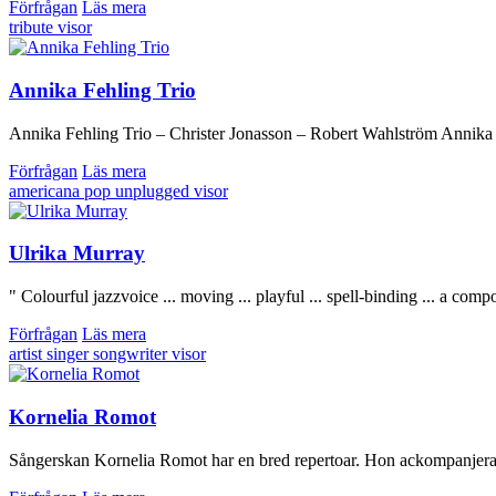
Förfrågan
Läs mera
tribute
visor
Annika Fehling Trio
Annika Fehling Trio – Christer Jonasson – Robert Wahlström Annika Feh
Förfrågan
Läs mera
americana
pop
unplugged
visor
Ulrika Murray
" Colourful jazzvoice ... moving ... playful ... spell-binding ... a compo
Förfrågan
Läs mera
artist
singer songwriter
visor
Kornelia Romot
Sångerskan Kornelia Romot har en bred repertoar. Hon ackompanjeras av 