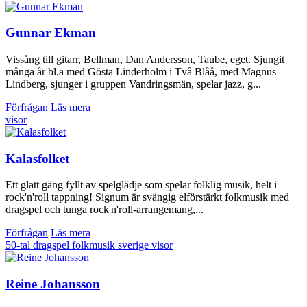
Gunnar Ekman
Vissång till gitarr, Bellman, Dan Andersson, Taube, eget. Sjungit
många år bl.a med Gösta Linderholm i Två Blåå, med Magnus
Lindberg, sjunger i gruppen Vandringsmän, spelar jazz, g...
Förfrågan
Läs mera
visor
Kalasfolket
Ett glatt gäng fyllt av spelglädje som spelar folklig musik, helt i
rock'n'roll tappning! Signum är svängig elförstärkt folkmusik med
dragspel och tunga rock'n'roll-arrangemang,...
Förfrågan
Läs mera
50-tal
dragspel
folkmusik
sverige
visor
Reine Johansson