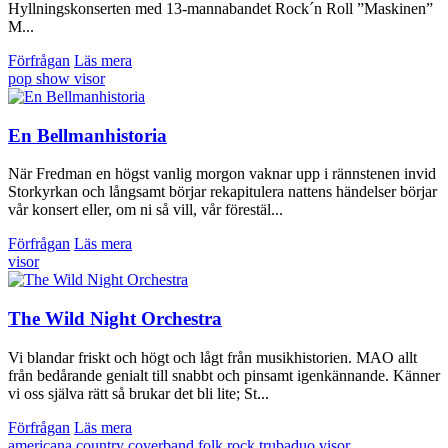
Hyllningskonserten med 13-mannabandet Rock´n Roll ”Maskinen”
M...
Förfrågan
Läs mera
pop
show
visor
En Bellmanhistoria
När Fredman en högst vanlig morgon vaknar upp i rännstenen invid
Storkyrkan och långsamt börjar rekapitulera nattens händelser börjar
vår konsert eller, om ni så vill, vår förestäl...
Förfrågan
Läs mera
visor
The Wild Night Orchestra
Vi blandar friskt och högt och lågt från musikhistorien. MAO allt
från bedårande genialt till snabbt och pinsamt igenkännande. Känner
vi oss själva rätt så brukar det bli lite; St...
Förfrågan
Läs mera
americana
country
coverband
folk
rock
trubaduo
visor