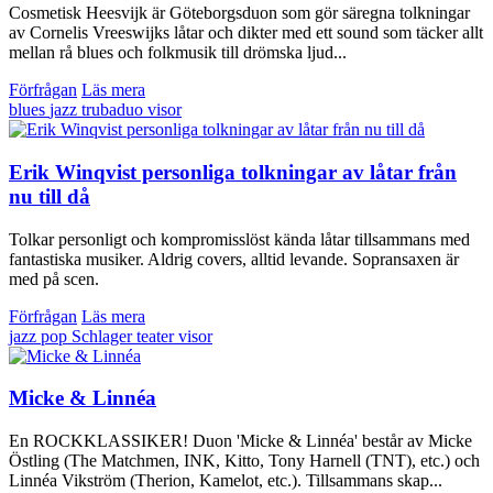
Cosmetisk Heesvijk är Göteborgsduon som gör säregna tolkningar
av Cornelis Vreeswijks låtar och dikter med ett sound som täcker allt
mellan rå blues och folkmusik till drömska ljud...
Förfrågan
Läs mera
blues
jazz
trubaduo
visor
Erik Winqvist personliga tolkningar av låtar från
nu till då
Tolkar personligt och kompromisslöst kända låtar tillsammans med
fantastiska musiker. Aldrig covers, alltid levande. Sopransaxen är
med på scen.
Förfrågan
Läs mera
jazz
pop
Schlager
teater
visor
Micke & Linnéa
En ROCKKLASSIKER! Duon 'Micke & Linnéa' består av Micke
Östling (The Matchmen, INK, Kitto, Tony Harnell (TNT), etc.) och
Linnéa Vikström (Therion, Kamelot, etc.). Tillsammans skap...