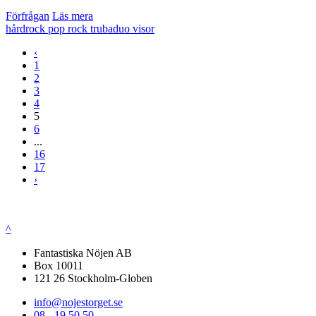
Förfrågan
Läs mera
hårdrock
pop
rock
trubaduo
visor
‹
1
2
3
4
5
6
...
16
17
›
^
Fantastiska Nöjen AB
Box 10011
121 26 Stockholm-Globen
info@nojestorget.se
08 - 19 50 50