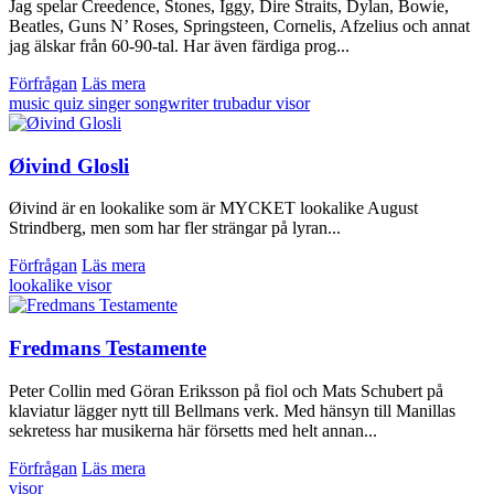
Jag spelar Creedence, Stones, Iggy, Dire Straits, Dylan, Bowie,
Beatles, Guns N’ Roses, Springsteen, Cornelis, Afzelius och annat
jag älskar från 60-90-tal. Har även färdiga prog...
Förfrågan
Läs mera
music quiz
singer songwriter
trubadur
visor
Øivind Glosli
Øivind är en lookalike som är MYCKET lookalike August
Strindberg, men som har fler strängar på lyran...
Förfrågan
Läs mera
lookalike
visor
Fredmans Testamente
Peter Collin med Göran Eriksson på fiol och Mats Schubert på
klaviatur lägger nytt till Bellmans verk. Med hänsyn till Manillas
sekretess har musikerna här försetts med helt annan...
Förfrågan
Läs mera
visor