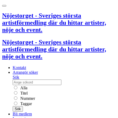
Nöjestorget - Sveriges största
artistförmedling där du hittar artister,
nöje och event.
Nöjestorget - Sveriges största
artistförmedling där du hittar artister,
nöje och event.
Kontakt
Arrangör söker
Sök
Alla
Titel
Nummer
Taggar
Sök
Bli medlem