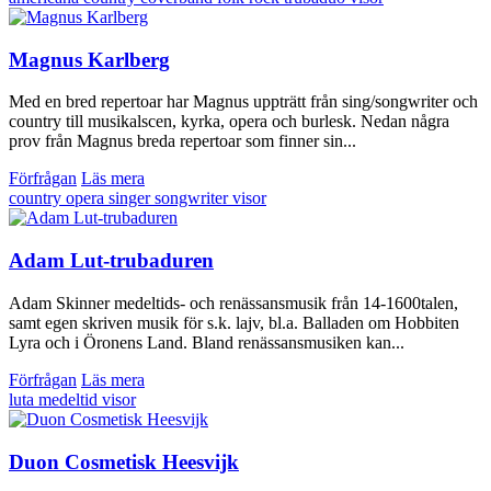
Magnus Karlberg
Med en bred repertoar har Magnus uppträtt från sing/songwriter och
country till musikalscen, kyrka, opera och burlesk. Nedan några
prov från Magnus breda repertoar som finner sin...
Förfrågan
Läs mera
country
opera
singer songwriter
visor
Adam Lut-trubaduren
Adam Skinner medeltids- och renässansmusik från 14-1600talen,
samt egen skriven musik för s.k. lajv, bl.a. Balladen om Hobbiten
Lyra och i Öronens Land. Bland renässansmusiken kan...
Förfrågan
Läs mera
luta
medeltid
visor
Duon Cosmetisk Heesvijk