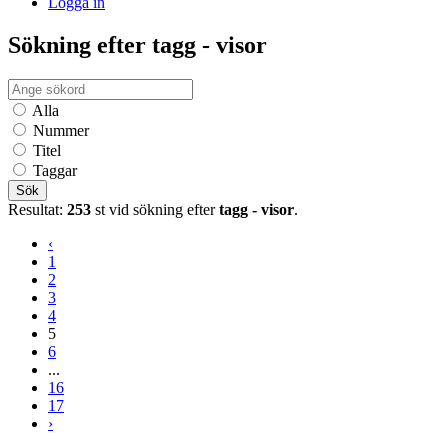
Logga in
Sökning efter tagg - visor
Alla
Nummer
Titel
Taggar
Sök
Resultat:
253
st vid sökning efter
tagg - visor
.
‹
1
2
3
4
5
6
...
16
17
›