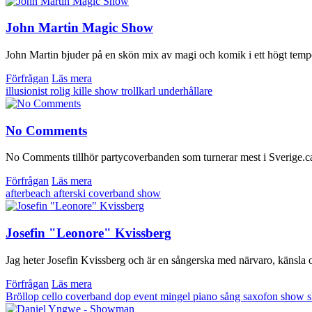
John Martin Magic Show
John Martin bjuder på en skön mix av magi och komik i ett högt temp
Förfrågan
Läs mera
illusionist
rolig kille
show
trollkarl
underhållare
No Comments
No Comments tillhör partycoverbanden som turnerar mest i Sverige.ca 1
Förfrågan
Läs mera
afterbeach
afterski
coverband
show
Josefin "Leonore" Kvissberg
Jag heter Josefin Kvissberg och är en sångerska med närvaro, känsla oc
Förfrågan
Läs mera
Bröllop
cello
coverband
dop
event
mingel
piano
sång
saxofon
show
s