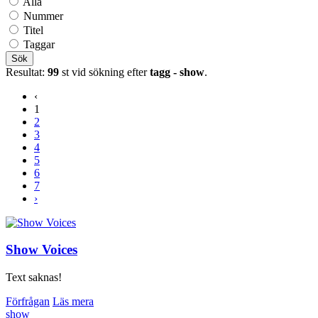
Alla
Nummer
Titel
Taggar
Sök
Resultat:
99
st vid sökning efter
tagg - show
.
‹
1
2
3
4
5
6
7
›
Show Voices
Text saknas!
Förfrågan
Läs mera
show