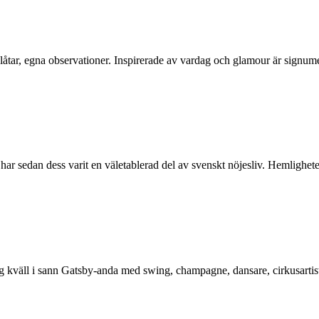
åtar, egna observationer. Inspirerade av vardag och glamour är signumet. 
ar sedan dess varit en väletablerad del av svenskt nöjesliv. Hemlighete
g kväll i sann Gatsby-anda med swing, champagne, dansare, cirkusartiste