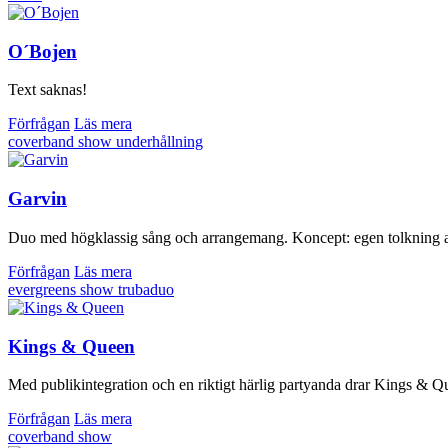
O´Bojen
Text saknas!
Förfrågan
Läs mera
coverband
show
underhållning
Garvin
Duo med högklassig sång och arrangemang. Koncept: egen tolkning av f
Förfrågan
Läs mera
evergreens
show
trubaduo
Kings & Queen
Med publikintegration och en riktigt härlig partyanda drar Kings & Qu
Förfrågan
Läs mera
coverband
show