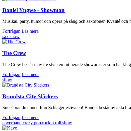
Daniel Yngwe - Showman
Musikal, party, humor och opera på sång och saxofoner. Kvalité och fu
Förfrågan
Läs mera
sax
show
The Crew
The Crew består utav tre stycken rutinerade showartister som har lån
Förfrågan
Läs mera
show
Brandsta City Släckers
Succébrandmännen från Schlagerfestivalen! Bandet består av äkta bra
Förfrågan
Läs mera
coverband
crazy
pop
rock n roll
show