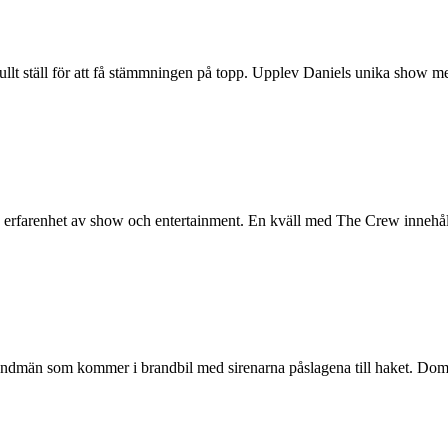
llt ställ för att få stämmningen på topp. Upplev Daniels unika show med
g erfarenhet av show och entertainment. En kväll med The Crew innehåll
ndmän som kommer i brandbil med sirenarna påslagena till haket. Dom g