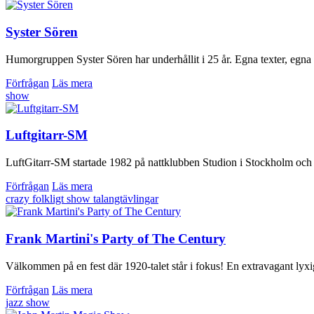
Syster Sören
Humorgruppen Syster Sören har underhållit i 25 år. Egna texter, egna l
Förfrågan
Läs mera
show
Luftgitarr-SM
LuftGitarr-SM startade 1982 på nattklubben Studion i Stockholm och h
Förfrågan
Läs mera
crazy
folkligt
show
talangtävlingar
Frank Martini's Party of The Century
Välkommen på en fest där 1920-talet står i fokus! En extravagant lyxi
Förfrågan
Läs mera
jazz
show