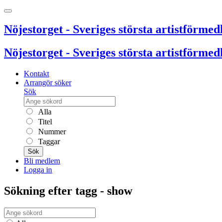
Nöjestorget - Sveriges största artistförmedl
Nöjestorget - Sveriges största artistförmedl
Kontakt
Arrangör söker
Sök
Alla
Titel
Nummer
Taggar
Sök
Bli medlem
Logga in
Sökning efter tagg - show