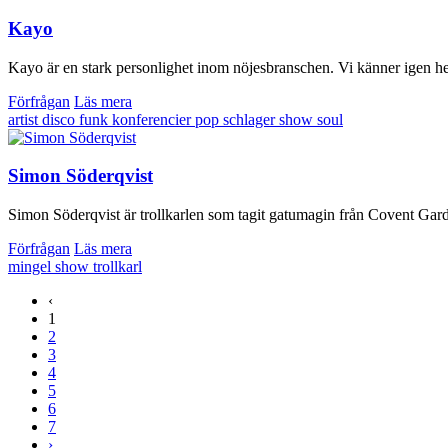
Kayo
Kayo är en stark personlighet inom nöjesbranschen. Vi känner igen hen
Förfrågan
Läs mera
artist
disco
funk
konferencier
pop
schlager
show
soul
Simon Söderqvist
Simon Söderqvist är trollkarlen som tagit gatumagin från Covent Garden 
Förfrågan
Läs mera
mingel
show
trollkarl
‹
1
2
3
4
5
6
7
›