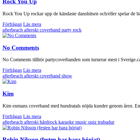
Rock You Up
Rock You Up rockar upp de kändaste danshitsen och/eller spelar de bäs
Förfrågan
Läs mera
afterbeach
afterski
coverband
party
rock
No Comments
No Comments tillhör partycoverbanden som turnerar mest i Sverige.ca 1
Förfrågan
Läs mera
afterbeach
afterski
coverband
show
Kim
Kim enmans coverband med hundratals nöjda kunder genom åren. En av 
Förfrågan
Läs mera
afterbeach
afterski
hårdrock
karaoke
music quiz
trubadur
Robin Nilsson (festen har bara börjat)