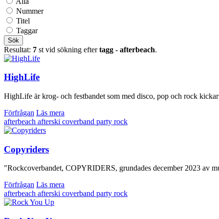
Alla
Nummer
Titel
Taggar
Sök
Resultat:
7
st vid sökning efter
tagg - afterbeach
.
HighLife
HighLife är krog- och festbandet som med disco, pop och rock kickar
Förfrågan
Läs mera
afterbeach
afterski
coverband
party
rock
Copyriders
"Rockcoverbandet, COPYRIDERS, grundades december 2023 av musiker me
Förfrågan
Läs mera
afterbeach
afterski
coverband
party
rock