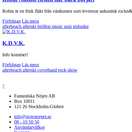
Robin är en frisk fläkt från västkusten som levererar aukustisk rockn
Förfrågan
Läs mera
afterbeach
afterski
bröllop
music quiz
trubadur
K.D.V.K.
Info kommer!
Förfrågan
Läs mera
afterbeach
afterski
coverband
rock
show
^
Fantastiska Nöjen AB
Box 10011
121 26 Stockholm-Globen
info@nojestorget.se
08 - 19 50 50
Användarvillkor