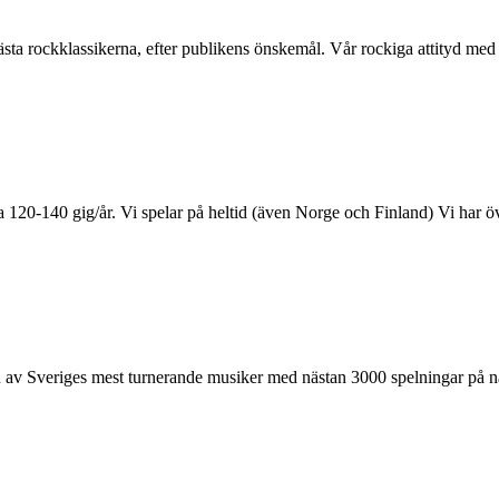
ta rockklassikerna, efter publikens önskemål. Vår rockiga attityd med s
20-140 gig/år. Vi spelar på heltid (även Norge och Finland) Vi har över
Sveriges mest turnerande musiker med nästan 3000 spelningar på nattk