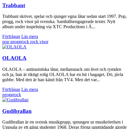
Trabbant
Trabbant skriver, spelar och sjunger egna låtar sedan start 1997. Pop,
progg, rock visor på svenska. Samhällsengagerade texter. Nytt
album under inspelning via XTC Productions i Ä...
Förfrågan
Läs mera
pop
proggrock
rock
visor
OLAOLA
OLAOLA – antirasistiska låtar, mellansnack om livet och rymden
och ja, han är riktigt rolig OLAOLA har en hit i bagaget, Dö, jävla
gubbe. Med den är han känd från TV4. Men det var...
Förfrågan
Läs mera
proggrock
Gudibrallan
Gudibrallan är en svensk musikgrupp, sprungen ur musikrörelsen i
Uppsala av ett gäng studenter 1968. Deras första uppträdande gjorde