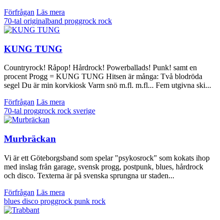
Förfrågan
Läs mera
70-tal
originalband
proggrock
rock
KUNG TUNG
Countryrock! Råpop! Hårdrock! Powerballads! Punk! samt en
procent Progg = KUNG TUNG Hitsen är många: Två blodröda
segel Du är min korvkiosk Varm snö m.fl. m.fl... Fem utgivna ski...
Förfrågan
Läs mera
70-tal
proggrock
rock
sverige
Murbräckan
Vi är ett Göteborgsband som spelar "psykosrock" som kokats ihop
med inslag från garage, svensk progg, postpunk, blues, hårdrock
och disco. Texterna är på svenska sprungna ur staden...
Förfrågan
Läs mera
blues
disco
proggrock
punk
rock