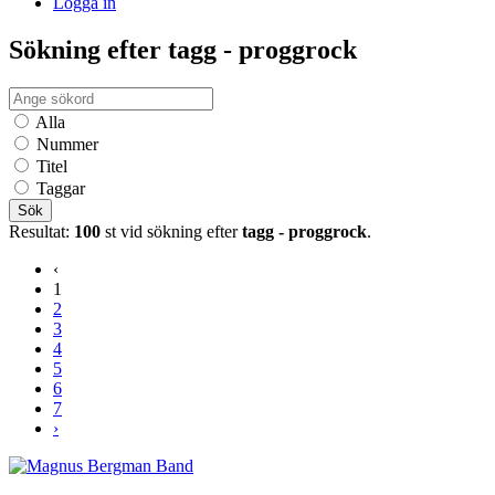
Logga in
Sökning efter tagg - proggrock
Alla
Nummer
Titel
Taggar
Sök
Resultat:
100
st vid sökning efter
tagg - proggrock
.
‹
1
2
3
4
5
6
7
›