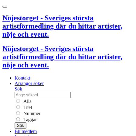
Nöjestorget - Sveriges största
artistförmedling där du hittar artister,
nöje och event.
Nöjestorget - Sveriges största
artistförmedling där du hittar artister,
nöje och event.
Kontakt
Arrangör söker
Sök
Alla
Titel
Nummer
Taggar
Sök
Bli medlem