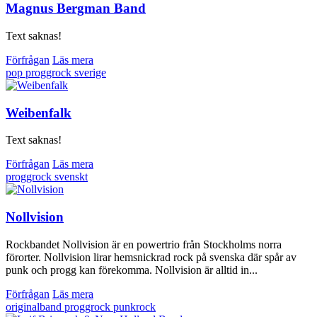
Magnus Bergman Band
Text saknas!
Förfrågan
Läs mera
pop
proggrock
sverige
Weibenfalk
Text saknas!
Förfrågan
Läs mera
proggrock
svenskt
Nollvision
Rockbandet Nollvision är en powertrio från Stockholms norra
förorter. Nollvision lirar hemsnickrad rock på svenska där spår av
punk och progg kan förekomma. Nollvision är alltid in...
Förfrågan
Läs mera
originalband
proggrock
punkrock