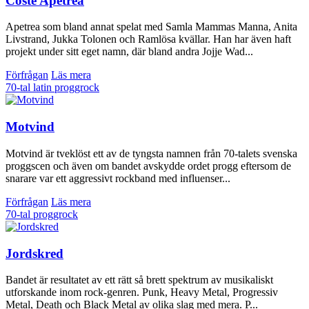
Coste Apetrea
Apetrea som bland annat spelat med Samla Mammas Manna, Anita
Livstrand, Jukka Tolonen och Ramlösa kvällar. Han har även haft
projekt under sitt eget namn, där bland andra Jojje Wad...
Förfrågan
Läs mera
70-tal
latin
proggrock
Motvind
Motvind är tveklöst ett av de tyngsta namnen från 70-talets svenska
proggscen och även om bandet avskydde ordet progg eftersom de
snarare var ett aggressivt rockband med influenser...
Förfrågan
Läs mera
70-tal
proggrock
Jordskred
Bandet är resultatet av ett rätt så brett spektrum av musikaliskt
utforskande inom rock-genren. Punk, Heavy Metal, Progressiv
Metal, Death och Black Metal av olika slag med mera. P...