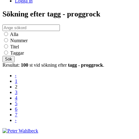
Logga in
Sökning efter tagg - proggrock
Alla
Nummer
Titel
Taggar
Sök
Resultat:
100
st vid sökning efter
tagg - proggrock
.
‹
1
2
3
4
5
6
7
›