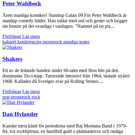
Peter Wahlbeck
Årets manliga komiker! Standup Galan 09 För Peter Wahlbeck är
standup comedy bilder. Han målar med ord och gester och bygger
sin humor på det ovanliga i vardagen. ”Namnet på en piz...
Förfrågan
Läs mera
kabarét
konferencier
proggrock
standup
teater
Shakers
Ett av de ledande banden under 60-talet med flera hits på den
dominanta Tio-i-topp. Turnerade intensivt från 1964, slutade nyåret
1968. Kallades då Sveriges svar på Rolling Stones....
Förfrågan
Läs mera
pop
proggrock
rock
Dan Hylander
Kanske mest känd för perioderna med Raj Montana Band ( 1979-
84, två rockbjörnar, en handfull guld o platinaskivor och otaliga