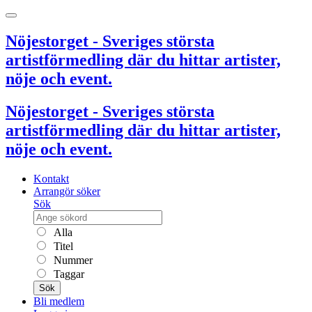
Nöjestorget - Sveriges största
artistförmedling där du hittar artister,
nöje och event.
Nöjestorget - Sveriges största
artistförmedling där du hittar artister,
nöje och event.
Kontakt
Arrangör söker
Sök
Alla
Titel
Nummer
Taggar
Sök
Bli medlem