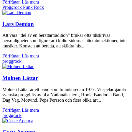
Förfrågan
Läs mera
Proggrock
Punk
Rock
Lars Demian
Att vara ”del av en berättartradition” brukar ofta tillskrivas
personligheter som figurerar i kultursidornas litteratursektioner, inte
musiker. Konsten att berätta, att skildra his...
Förfrågan
Läs mera
proggrock
Molnen Lättar
Molnen Lättar är ett band som funnits sedan 1977. Vi spelar gamla
svenska progghits av bl a Nationalteatern, Hoola Bandoola Band,
Dag Vag, Motvind, Peps Persson och flera olika art...
Förfrågan
Läs mera
proggrock