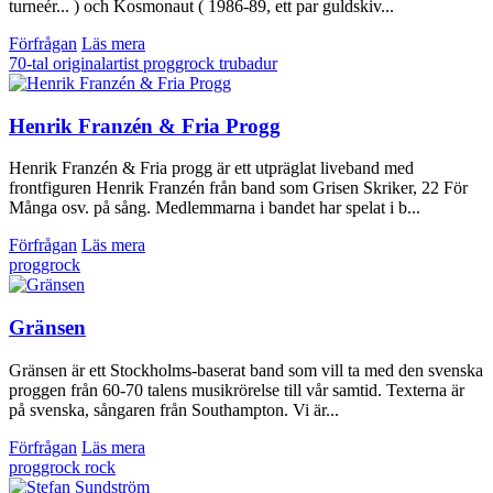
turneér... ) och Kosmonaut ( 1986-89, ett par guldskiv...
Förfrågan
Läs mera
70-tal
originalartist
proggrock
trubadur
Henrik Franzén & Fria Progg
Henrik Franzén & Fria progg är ett utpräglat liveband med
frontfiguren Henrik Franzén från band som Grisen Skriker, 22 För
Många osv. på sång. Medlemmarna i bandet har spelat i b...
Förfrågan
Läs mera
proggrock
Gränsen
Gränsen är ett Stockholms-baserat band som vill ta med den svenska
proggen från 60-70 talens musikrörelse till vår samtid. Texterna är
på svenska, sångaren från Southampton. Vi är...
Förfrågan
Läs mera
proggrock
rock