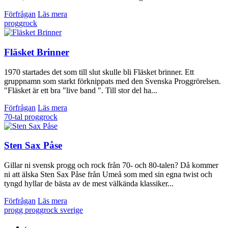
Förfrågan
Läs mera
proggrock
Fläsket Brinner
1970 startades det som till slut skulle bli Fläsket brinner. Ett
gruppnamn som starkt förknippats med den Svenska Proggrörelsen.
"Fläsket är ett bra "live band ". Till stor del ha...
Förfrågan
Läs mera
70-tal
proggrock
Sten Sax Påse
Gillar ni svensk progg och rock från 70- och 80-talen? Då kommer
ni att älska Sten Sax Påse från Umeå som med sin egna twist och
tyngd hyllar de bästa av de mest välkända klassiker...
Förfrågan
Läs mera
progg
proggrock
sverige
‹