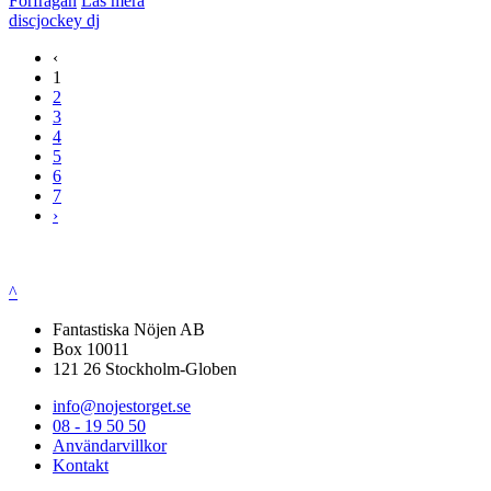
Förfrågan
Läs mera
discjockey
dj
‹
1
2
3
4
5
6
7
›
^
Fantastiska Nöjen AB
Box 10011
121 26 Stockholm-Globen
info@nojestorget.se
08 - 19 50 50
Användarvillkor
Kontakt