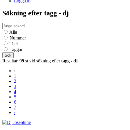
Logga in
Sökning efter tagg - dj
Alla
Nummer
Titel
Taggar
Sök
Resultat:
99
st vid sökning efter
tagg - dj
.
‹
1
2
3
4
5
6
7
›