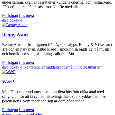
under samma kväll anpassat efter kundens önesmål och gästnärvaro,
JCA erbjuder en fantastisk musikbuffè med allt...
Förfrågan
Läs mera
discjockey
dj
Benny Astor
Benny Astor är frontfiguren från Apopocalyps, Benny & Nisse samt
Tre och en halv män. Alltid klädd I smoking så bjuds det på musik
och komik i en salig blandning - allt från Sin...
Förfrågan
Läs mera
discjockey
dj
konferencier
middagsunderhållning
toastmaster
W&P
Med Dj som grund tonsätter duon flera hits från olika årtal med
sång. Och för att få rytmen att svänga lite extra kryddas den med
percussions. Som fader och son är dom båda födda...
Förfrågan
Läs mera
dj
duo
trubaduo
trubadur