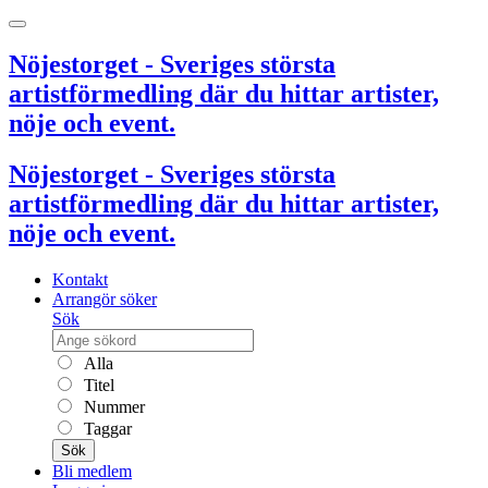
Nöjestorget - Sveriges största
artistförmedling där du hittar artister,
nöje och event.
Nöjestorget - Sveriges största
artistförmedling där du hittar artister,
nöje och event.
Kontakt
Arrangör söker
Sök
Alla
Titel
Nummer
Taggar
Sök
Bli medlem