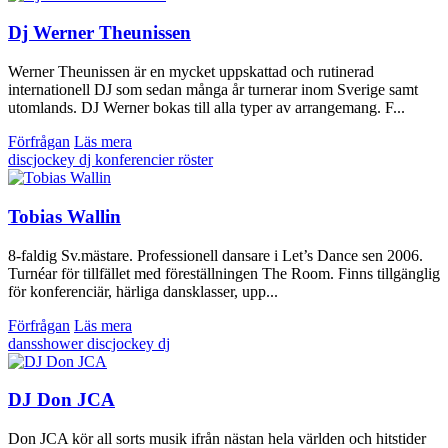
Dj Werner Theunissen
Werner Theunissen är en mycket uppskattad och rutinerad
internationell DJ som sedan många år turnerar inom Sverige samt
utomlands. DJ Werner bokas till alla typer av arrangemang. F...
Förfrågan
Läs mera
discjockey
dj
konferencier
röster
Tobias Wallin
8-faldig Sv.mästare. Professionell dansare i Let’s Dance sen 2006.
Turnéar för tillfället med föreställningen The Room. Finns tillgänglig
för konferenciär, härliga dansklasser, upp...
Förfrågan
Läs mera
dansshower
discjockey
dj
DJ Don JCA
Don JCA kör all sorts musik ifrån nästan hela världen och hitstider