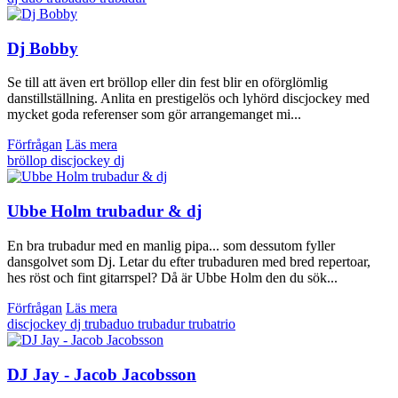
Dj Bobby
Se till att även ert bröllop eller din fest blir en oförglömlig
danstillställning. Anlita en prestigelös och lyhörd discjockey med
mycket goda referenser som gör arrangemanget mi...
Förfrågan
Läs mera
bröllop
discjockey
dj
Ubbe Holm trubadur & dj
En bra trubadur med en manlig pipa... som dessutom fyller
dansgolvet som Dj. Letar du efter trubaduren med bred repertoar,
hes röst och fint gitarrspel? Då är Ubbe Holm den du sök...
Förfrågan
Läs mera
discjockey
dj
trubaduo
trubadur
trubatrio
DJ Jay - Jacob Jacobsson