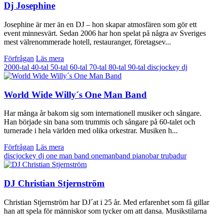
Dj Josephine
Josephine är mer än en DJ – hon skapar atmosfären som gör ett
event minnesvärt. Sedan 2006 har hon spelat på några av Sveriges
mest välrenommerade hotell, restauranger, företagsev...
Förfrågan
Läs mera
2000-tal
40-tal
50-tal
60-tal
70-tal
80-tal
90-tal
discjockey
dj
World Wide Willy´s One Man Band
Har många år bakom sig som internationell musiker och sångare.
Han började sin bana som trummis och sångare på 60-talet och
turnerade i hela världen med olika orkestrar. Musiken h...
Förfrågan
Läs mera
discjockey
dj
one man band
onemanband
pianobar
trubadur
DJ Christian Stjernström
Christian Stjernström har DJ´at i 25 år. Med erfarenhet som få gillar
han att spela för människor som tycker om att dansa. Musikstilarna