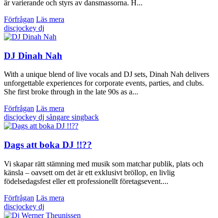
är varierande och styrs av dansmassorna. H...
Förfrågan
Läs mera
discjockey
dj
DJ Dinah Nah
With a unique blend of live vocals and DJ sets, Dinah Nah delivers
unforgettable experiences for corporate events, parties, and clubs.
She first broke through in the late 90s as a...
Förfrågan
Läs mera
discjockey
dj
sångare
singback
Dags att boka DJ !!??
Vi skapar rätt stämning med musik som matchar publik, plats och
känsla – oavsett om det är ett exklusivt bröllop, en livlig
födelsedagsfest eller ett professionellt företagsevent....
Förfrågan
Läs mera
discjockey
dj