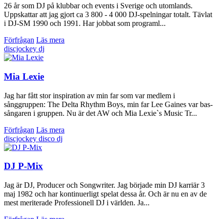
26 år som DJ på klubbar och events i Sverige och utomlands.
Uppskattar att jag gjort ca 3 800 - 4 000 DJ-spelningar totalt. Tävlat
i DJ-SM 1990 och 1991. Har jobbat som programl...
Förfrågan
Läs mera
discjockey
dj
Mia Lexie
Jag har fått stor inspiration av min far som var medlem i
sånggruppen: The Delta Rhythm Boys, min far Lee Gaines var bas-
sångaren i gruppen. Nu är det AW och Mia Lexie`s Music Tr...
Förfrågan
Läs mera
discjockey
disco
dj
DJ P-Mix
Jag är DJ, Producer och Songwriter. Jag började min DJ karriär 3
maj 1982 och har kontinuerligt spelat dessa år. Och är nu en av de
mest meriterade Professionell DJ i världen. Ja...