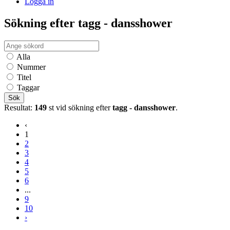
Logga in
Sökning efter tagg - dansshower
Alla
Nummer
Titel
Taggar
Sök
Resultat:
149
st vid sökning efter
tagg - dansshower
.
‹
1
2
3
4
5
6
...
9
10
›