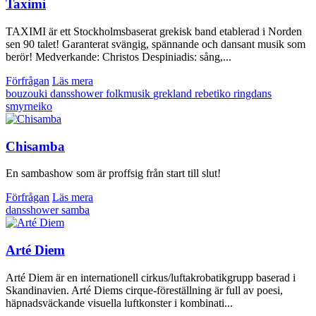
Taximi
TAXIMI är ett Stockholmsbaserat grekisk band etablerad i Norden
sen 90 talet! Garanterat svängig, spännande och dansant musik som
berör! Medverkande: Christos Despiniadis: sång,...
Förfrågan
Läs mera
bouzouki
dansshower
folkmusik
grekland
rebetiko
ringdans
smyrneiko
Chisamba
En sambashow som är proffsig från start till slut!
Förfrågan
Läs mera
dansshower
samba
Arté Diem
Arté Diem är en internationell cirkus/luftakrobatikgrupp baserad i
Skandinavien. Arté Diems cirque-föreställning är full av poesi,
häpnadsväckande visuella luftkonster i kombinati...