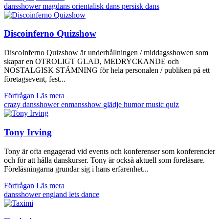
dansshower
magdans
orientalisk dans
persisk dans
Discoinferno Quizshow
DiscoInferno Quizshow är underhållningen / middagsshowen som
skapar en OTROLIGT GLAD, MEDRYCKANDE och
NOSTALGISK STÄMNING för hela personalen / publiken på ett
företagsevent, fest...
Förfrågan
Läs mera
crazy
dansshower
enmansshow
glädje
humor
music quiz
Tony Irving
Tony är ofta engagerad vid events och konferenser som konferencier
och för att hålla danskurser. Tony är också aktuell som föreläsare.
Föreläsningarna grundar sig i hans erfarenhet...
Förfrågan
Läs mera
dansshower
england
lets dance