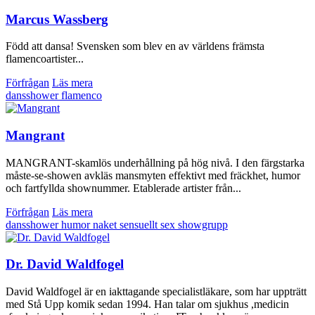
Marcus Wassberg
Född att dansa! Svensken som blev en av världens främsta
flamencoartister...
Förfrågan
Läs mera
dansshower
flamenco
Mangrant
MANGRANT-skamlös underhållning på hög nivå. I den färgstarka
måste-se-showen avkläs mansmyten effektivt med fräckhet, humor
och fartfyllda shownummer. Etablerade artister från...
Förfrågan
Läs mera
dansshower
humor
naket
sensuellt
sex
showgrupp
Dr. David Waldfogel
David Waldfogel är en iakttagande specialistläkare, som har uppträtt
med Stå Upp komik sedan 1994. Han talar om sjukhus ,medicin