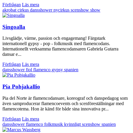
Förfrågan
Läs mera
akrobat
cirkus
dansshower
nycirkus
scenshow
show
Singoalla
Livsglädje, värme, passion och engagemang! Färgstark
internationell gypsy - pop - folkmusik med flamencodans.
Internationellt verksamma flamencodansaren Gabriela Gutarra
dansar e...
Förfrågan
Läs mera
dansshower
fiol
flamenco
gypsy
spanien
Pia Pohjakallio
Pia del Norte är flamencodansare, koreograf och danspedagog som
även samproducerar flamencoevents och scenföreställningar med
flamencotema. Hon är känd för både sina innovativa pr...
Förfrågan
Läs mera
dansshower
flamenco
folkmusik
kvinnligt
scenshow
spanien