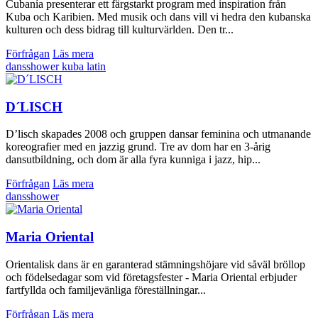
Cubanía presenterar ett färgstarkt program med inspiration från
Kuba och Karibien. Med musik och dans vill vi hedra den kubanska
kulturen och dess bidrag till kulturvärlden. Den tr...
Förfrågan
Läs mera
dansshower
kuba
latin
D´LISCH
D’lisch skapades 2008 och gruppen dansar feminina och utmanande
koreografier med en jazzig grund. Tre av dom har en 3-årig
dansutbildning, och dom är alla fyra kunniga i jazz, hip...
Förfrågan
Läs mera
dansshower
Maria Oriental
Orientalisk dans är en garanterad stämningshöjare vid såväl bröllop
och födelsedagar som vid företagsfester - Maria Oriental erbjuder
fartfyllda och familjevänliga föreställningar...
Förfrågan
Läs mera