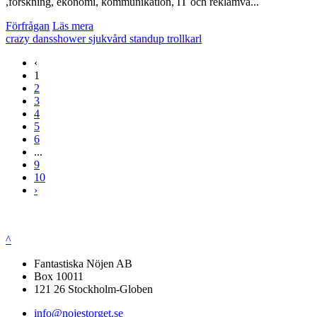
,forskning, ekonomi, kommunikation, IT och reklamvä...
Förfrågan
Läs mera
crazy
dansshower
sjukvård
standup
trollkarl
‹
1
2
3
4
5
6
...
9
10
›
^
Fantastiska Nöjen AB
Box 10011
121 26 Stockholm-Globen
info@nojestorget.se