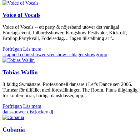
Voice of Vocals
Voice of Vocals -- ett party & nöjesband utöver det vanliga!
Företagsevent, Julbordsshower, Krogshow Festivaler, Kick off,
Bröllop,Partykväll, Födelsedag… Ingen tillställning är f...
Förfrågan
Läs mera
acappella
dansshower
scenshow
schlager
showgrupp
Tobias Wallin
8-faldig Sv.mästare. Professionell dansare i Let’s Dance sen 2006.
Turnéar för tillfället med föreställningen The Room. Finns tillgänglig
för konferenciär, härliga dansklasser, upp...
Förfrågan
Läs mera
dansshower
discjockey
dj
Cubania