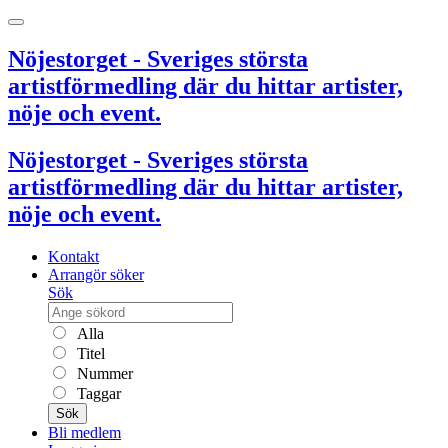
Nöjestorget - Sveriges största
artistförmedling där du hittar artister,
nöje och event.
Nöjestorget - Sveriges största
artistförmedling där du hittar artister,
nöje och event.
Kontakt
Arrangör söker
Sök
Alla
Titel
Nummer
Taggar
Sök
Bli medlem