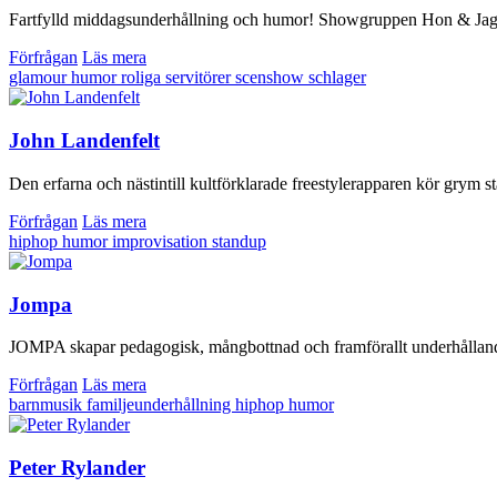
Fartfylld middagsunderhållning och humor! Showgruppen Hon & Jag skap
Förfrågan
Läs mera
glamour
humor
roliga servitörer
scenshow
schlager
John Landenfelt
Den erfarna och nästintill kultförklarade freestylerapparen kör grym 
Förfrågan
Läs mera
hiphop
humor
improvisation
standup
Jompa
JOMPA skapar pedagogisk, mångbottnad och framförallt underhållande 
Förfrågan
Läs mera
barnmusik
familjeunderhållning
hiphop
humor
Peter Rylander