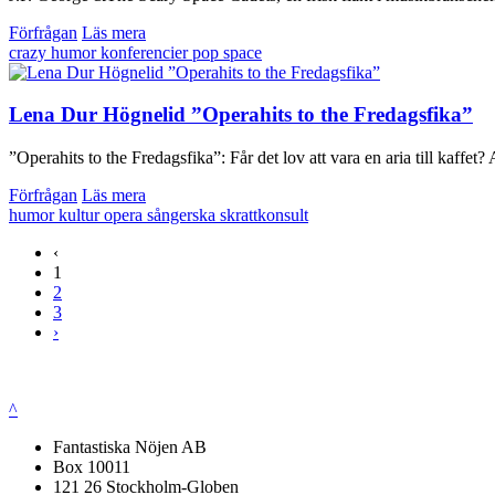
Förfrågan
Läs mera
crazy
humor
konferencier
pop
space
Lena Dur Högnelid ”Operahits to the Fredagsfika”
”Operahits to the Fredagsfika”: Får det lov att vara en aria till kaffet?
Förfrågan
Läs mera
humor
kultur
opera
sångerska
skrattkonsult
‹
1
2
3
›
^
Fantastiska Nöjen AB
Box 10011
121 26 Stockholm-Globen