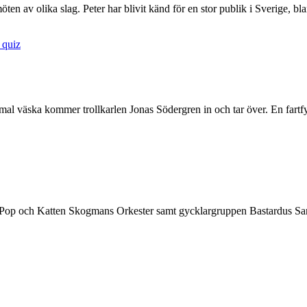
ten av olika slag. Peter har blivit känd för en stor publik i Sverige, b
 quiz
al väska kommer trollkarlen Jonas Södergren in och tar över. En fartfyl
k Pop och Katten Skogmans Orkester samt gycklargruppen Bastardus Sans.