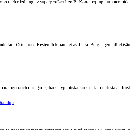
empo under ledning av superproffset Leo.B. Korta pop up nummer,midda
nde fart. Östen med Resten fick namnet av Lasse Berghagen i direktsänd
 bara ögon-och örongodis, hans hypnotiska konster får de flesta att förs
Standup