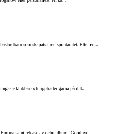
krogshow eller personalfest. Ni ka...
rdbarn som skapats i ren spontanitet. Efter en...
igaste klubbar och uppträder gärna på ditt...
ra Europa samt release av debutalbum "Goodbye...