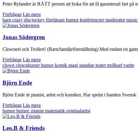
Peter Rylander är RÄTT person att boka för att få garanterad fart på mö
Förfrågan
Läs mera
barn
crazy
discjockey
föreläsare
humor
konferencier
moderator
music
Jonas Södergren
Clowneri och Trolleri! (Barn/familjeföreställning) Med endast en gamm
Förfrågan
Läs mera
clown
clownkurser
humor
komik
magi
standup
teater
trollkarl
varite
Björn Ende
Björn Ende är pianist, artist och komiker. Har spelat i banden Svens
Förfrågan
Läs mera
humor
humor. pianist
matematik
originalartist
Leo.B & Friends