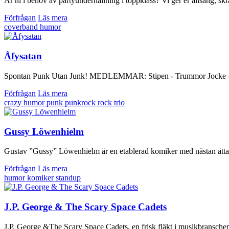
Är ni i behov av partyunderhållning i toppklass? Vi ger er allsång, skra
Förfrågan
Läs mera
coverband
humor
Åfysatan
Spontan Punk Utan Junk! MEDLEMMAR: Stipen - Trummor Jocke - Bas 
Förfrågan
Läs mera
crazy
humor
punk
punkrock
rock
trio
Gussy Löwenhielm
Gustav ”Gussy” Löwenhielm är en etablerad komiker med nästan åtta år
Förfrågan
Läs mera
humor
komiker
standup
J.P. George & The Scary Space Cadets
J.P. George &The Scary Space Cadets, en frisk fläkt i musikbransche