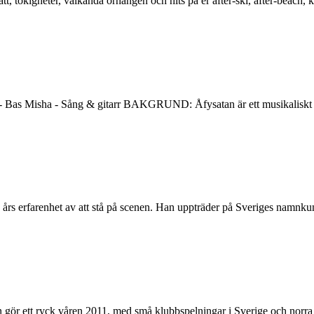
tt, tokigheter, välkända örhängen och hits på er after-ski, after-beach, 
Misha - Sång & gitarr BAKGRUND: Åfysatan är ett musikaliskt basta
s erfarenhet av att stå på scenen. Han uppträder på Sveriges namnkunn
n gör ett ryck våren 2011, med små klubbspelningar i Sverige och nor