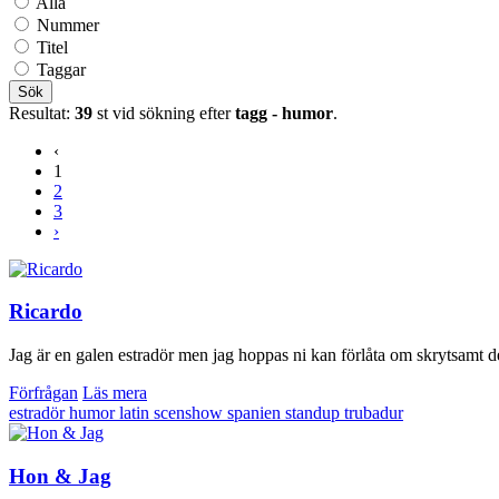
Alla
Nummer
Titel
Taggar
Sök
Resultat:
39
st vid sökning efter
tagg - humor
.
‹
1
2
3
›
Ricardo
Jag är en galen estradör men jag hoppas ni kan förlåta om skrytsamt d
Förfrågan
Läs mera
estradör
humor
latin
scenshow
spanien
standup
trubadur
Hon & Jag