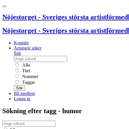
Nöjestorget - Sveriges största artistförmedl
Nöjestorget - Sveriges största artistförmedl
Kontakt
Arrangör söker
Sök
Alla
Titel
Nummer
Taggar
Sök
Bli medlem
Logga in
Sökning efter tagg - humor