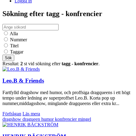
Logga in
Sökning efter tagg - konfrencier
Alla
Nummer
Titel
Taggar
Sök
Resultat:
2
st vid sökning efter
tagg - konfrencier
.
Leo.B & Friends
Fartfylld dragshow med humor, och proffsiga dragqueens i ett högt
tempo under ledning av superproffset Leo.B. Korta pop up
nummer,middagsshow, minglande dragqueens eller extra kr...
Förfrågan
Läs mera
dragshow
dragueen
humor
konfrencier
mingel