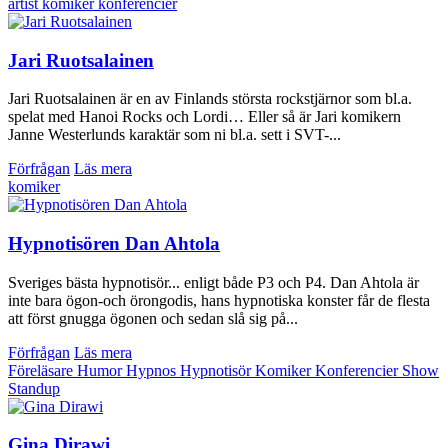
artist
komiker
konferencier
Jari Ruotsalainen
Jari Ruotsalainen är en av Finlands största rockstjärnor som bl.a.
spelat med Hanoi Rocks och Lordi… Eller så är Jari komikern
Janne Westerlunds karaktär som ni bl.a. sett i SVT-...
Förfrågan
Läs mera
komiker
Hypnotisören Dan Ahtola
Sveriges bästa hypnotisör... enligt både P3 och P4. Dan Ahtola är
inte bara ögon-och örongodis, hans hypnotiska konster får de flesta
att först gnugga ögonen och sedan slå sig på...
Förfrågan
Läs mera
Föreläsare
Humor
Hypnos
Hypnotisör
Komiker
Konferencier
Show
Standup
Gina Dirawi