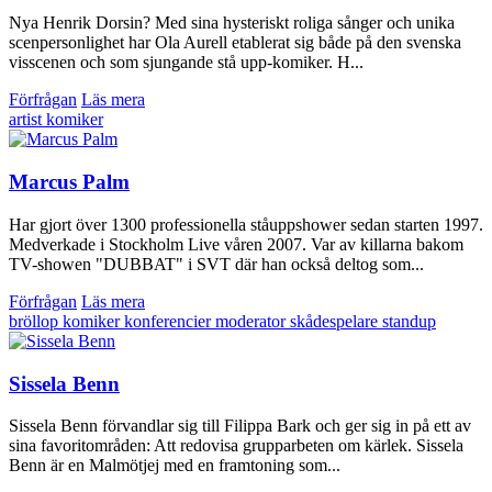
Nya Henrik Dorsin? Med sina hysteriskt roliga sånger och unika
scenpersonlighet har Ola Aurell etablerat sig både på den svenska
visscenen och som sjungande stå upp-komiker. H...
Förfrågan
Läs mera
artist
komiker
Marcus Palm
Har gjort över 1300 professionella ståuppshower sedan starten 1997.
Medverkade i Stockholm Live våren 2007. Var av killarna bakom
TV-showen "DUBBAT" i SVT där han också deltog som...
Förfrågan
Läs mera
bröllop
komiker
konferencier
moderator
skådespelare
standup
Sissela Benn
Sissela Benn förvandlar sig till Filippa Bark och ger sig in på ett av
sina favoritområden: Att redovisa grupparbeten om kärlek. Sissela
Benn är en Malmötjej med en framtoning som...