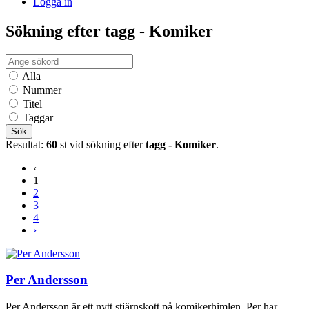
Logga in
Sökning efter tagg - Komiker
Alla
Nummer
Titel
Taggar
Sök
Resultat:
60
st vid sökning efter
tagg - Komiker
.
‹
1
2
3
4
›
Per Andersson
Per Andersson är ett nytt stjärnskott på komikerhimlen. Per har