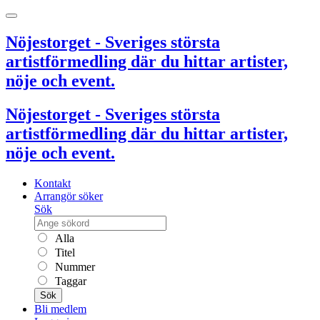
Nöjestorget - Sveriges största
artistförmedling där du hittar artister,
nöje och event.
Nöjestorget - Sveriges största
artistförmedling där du hittar artister,
nöje och event.
Kontakt
Arrangör söker
Sök
Alla
Titel
Nummer
Taggar
Sök
Bli medlem