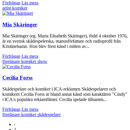
Förfrågan
Läs mera
artist
komiker
Mia Skäringer
Mia Skäringer (eg. Maria Elisabeth Skäringer), född 4 oktober 1976,
är en svensk skådespelerska, manusförfattare och radioprofil från
Kristinehamn. Hon blev först känd i mitten av...
Förfrågan
Läs mera
föreläsare
komiker
show
Cecilia Forss
Skådespelare och komiker i ICA-reklamen Skådespelaren och
komikern Cecilia Forss är bland annat känd som karaktären "Cindy"
i ICA:s populära reklamfilmer. Cecilia spelade tillsamm...
Förfrågan
Läs mera
föreläsare
komiker
skådespelare
‹
1