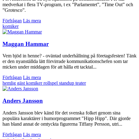
medverkat i flera TV-program, t ex ”Parlamentet”, ”Time Out” och
”Grotesco”.
Förfrågan
Läs mera
komiker
Maggan Hammar
Vem bjöd in henne? - oväntad underhållning på företagsfesten! Tänk
er den nyanställda lätt förvirrade kommunikationschefen som tar
micken under middagen för att hålla ett tacktal...
Förfrågan
Läs mera
hemlig gäst
komiker
rollspel
standup
teater
Anders Jansson
Anders Jansson blev känd för det svenska folket genom sina
populära karaktärer i humorprogrammet "Hipp Hipp". Där gjorde
han bland annat de omtyckta figurerna Tiffany Persson, utri...
Förfrågan
Läs mera