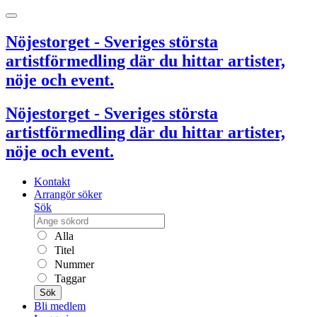
Nöjestorget - Sveriges största
artistförmedling där du hittar artister,
nöje och event.
Nöjestorget - Sveriges största
artistförmedling där du hittar artister,
nöje och event.
Kontakt
Arrangör söker
Sök
Alla
Titel
Nummer
Taggar
Sök
Bli medlem