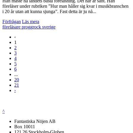
Han måste ha landets bästa föreläsning. Det här är sant. Han
föreläser under rubriken ”Hur man håller sig kvar i musikbranschen
i 20 år utan att kunna sjunga”. Fast detta är ju nå...
Förfrågan
Läs mera
föreläsare
proggrock
sverige
‹
1
2
3
4
5
6
...
20
21
›
^
Fantastiska Nöjen AB
Box 10011
121 26 Stockholm-Globen