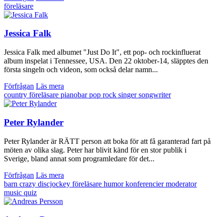
föreläsare
Jessica Falk
Jessica Falk med albumet "Just Do It", ett pop- och rockinfluerat
album inspelat i Tennessee, USA. Den 22 oktober-14, släpptes den
första singeln och videon, som också delar namn...
Förfrågan
Läs mera
country
föreläsare
pianobar
pop
rock
singer songwriter
Peter Rylander
Peter Rylander är RÄTT person att boka för att få garanterad fart på
möten av olika slag. Peter har blivit känd för en stor publik i
Sverige, bland annat som programledare för det...
Förfrågan
Läs mera
barn
crazy
discjockey
föreläsare
humor
konferencier
moderator
music quiz