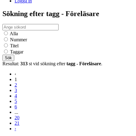
Logga in
Sökning efter tagg - Föreläsare
Alla
Nummer
Titel
Taggar
Sök
Resultat:
313
st vid sökning efter
tagg - Föreläsare
.
‹
1
2
3
4
5
6
...
20
21
›