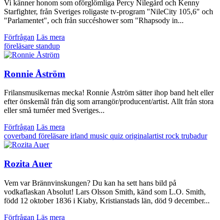
Vi känner honom som oförglömliga Percy Nilegård och Kenny
Starfighter, från Sveriges roligaste tv-program "NileCity 105,6" och
"Parlamentet", och från succéshower som "Rhapsody in...
Förfrågan
Läs mera
föreläsare
standup
Ronnie Åström
Frilansmusikernas mecka! Ronnie Åström sätter ihop band helt eller
efter önskemål från dig som arrangör/producent/artist. Allt från stora
eller små turnéer med Sveriges...
Förfrågan
Läs mera
coverband
föreläsare
irland
music quiz
originalartist
rock
trubadur
Rozita Auer
Vem var Brännvinskungen? Du kan ha sett hans bild på
vodkaflaskan Absolut! Lars Olsson Smith, känd som L.O. Smith,
född 12 oktober 1836 i Kiaby, Kristianstads län, död 9 december...
Förfrågan
Läs mera