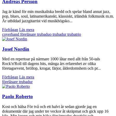
Andreas Persson
Jag är känd för min musikaliska bredd och spelar bland annat jazz,
pop, blues, soul, latinamerikanskt, klassiskt, irländsk folkmusik m.m.
Är utbildad jazzgitarrist vid musikhögsko...
Förfrågan
Läs mera
coverband
föreläsare
trubaduo
trubadur
trubatrio
Josef Nordin
Med en repertoar på närmare 1000 låtar med allt från 50-tals
Rock'n'Roll till dagens hits, många års erfarenhet av olika
företagsevent, bröllop, krogar, färjor, ålderdomshem och pr...
Förfrågan
Läs mera
föreläsare
trubadur
Paolo Roberto
Kost och hälsa För två och ett halvt år sedan gjorde jag en
dokumentär där jag under tre veckor åt skräpmat och gick upp 16
kilo. Min kropp och min hälsa försämrades drastiskt och...