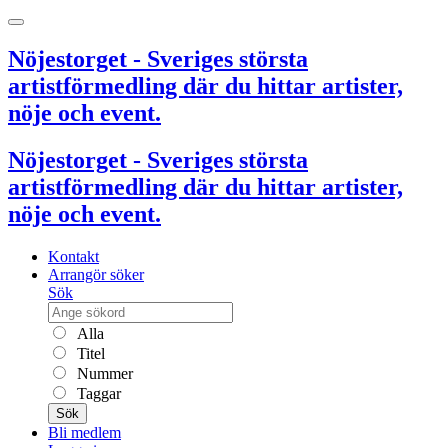
Nöjestorget - Sveriges största
artistförmedling där du hittar artister,
nöje och event.
Nöjestorget - Sveriges största
artistförmedling där du hittar artister,
nöje och event.
Kontakt
Arrangör söker
Sök
Alla
Titel
Nummer
Taggar
Sök
Bli medlem