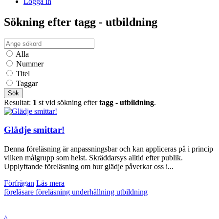
Logga in
Sökning efter tagg - utbildning
Alla
Nummer
Titel
Taggar
Sök
Resultat:
1
st vid sökning efter
tagg - utbildning
.
Glädje smittar!
Denna föreläsning är anpassningsbar och kan appliceras på i princip
vilken målgrupp som helst. Skräddarsys alltid efter publik.
Upplyftande föreläsning om hur glädje påverkar oss i...
Förfrågan
Läs mera
föreläsare
föreläsning
underhållning
utbildning
^