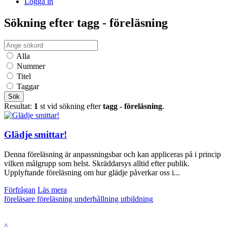
Logga in
Sökning efter tagg - föreläsning
Alla
Nummer
Titel
Taggar
Sök
Resultat:
1
st vid sökning efter
tagg - föreläsning
.
Glädje smittar!
Denna föreläsning är anpassningsbar och kan appliceras på i princip
vilken målgrupp som helst. Skräddarsys alltid efter publik.
Upplyftande föreläsning om hur glädje påverkar oss i...
Förfrågan
Läs mera
föreläsare
föreläsning
underhållning
utbildning
^