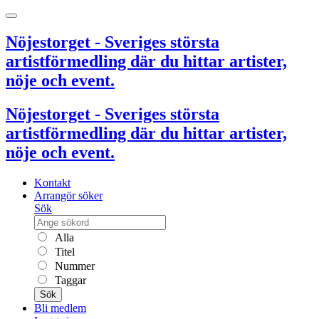
Nöjestorget - Sveriges största
artistförmedling där du hittar artister,
nöje och event.
Nöjestorget - Sveriges största
artistförmedling där du hittar artister,
nöje och event.
Kontakt
Arrangör söker
Sök
Alla
Titel
Nummer
Taggar
Sök
Bli medlem