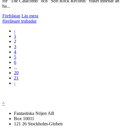
för "The Catacomb" och "Soft Rock Records" vilket innebar att
ha...
Förfrågan
Läs mera
föreläsare
trubadur
‹
1
2
3
4
5
6
...
20
21
›
^
Fantastiska Nöjen AB
Box 10011
121 26 Stockholm-Globen