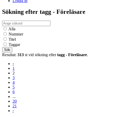
Logga in
Sökning efter tagg - Föreläsare
Alla
Nummer
Titel
Taggar
Sök
Resultat:
313
st vid sökning efter
tagg - Föreläsare
.
‹
1
2
3
4
5
6
...
20
21
›