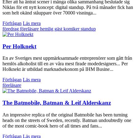
Efter att ha äntrat scener i många olika sammanhang beslutade sig
Niklas för ett nytt koncept: digital standup. På två månader fick han
som helt okänd ståuppare över 70000 visninga...
Förfrågan
Läs mera
föredrag
föreläsare
hemlig gäst
komiker
standup
Per Holknekt
En av Sveriges mest uppmärksammade entreprenörer som gått från
hemlös alkoholist till en av våra mest firade modedesigners... Per
Holknekt är utbildad marknadsekonom på IHM Busine...
Förfrågan
Läs mera
föreläsare
The Batmobile, Batman & Leif Alderskanz
An impressive replica of the original Batmobile has been turning
heads on the streets of Sweden, recently. Batman undoubtedly one
of the most comic-book hero of all times and fans...
Förfrågan
Läs mera