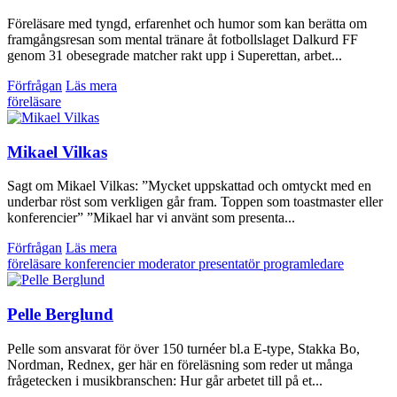
Föreläsare med tyngd, erfarenhet och humor som kan berätta om
framgångsresan som mental tränare åt fotbollslaget Dalkurd FF
genom 31 obesegrade matcher rakt upp i Superettan, arbet...
Förfrågan
Läs mera
föreläsare
Mikael Vilkas
Sagt om Mikael Vilkas: ”Mycket uppskattad och omtyckt med en
underbar röst som verkligen går fram. Toppen som toastmaster eller
konferencier” ”Mikael har vi använt som presenta...
Förfrågan
Läs mera
föreläsare
konferencier
moderator
presentatör
programledare
Pelle Berglund
Pelle som ansvarat för över 150 turnéer bl.a E-type, Stakka Bo,
Nordman, Rednex, ger här en föreläsning som reder ut många
frågetecken i musikbranschen: Hur går arbetet till på et...