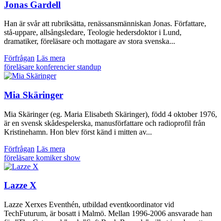
Jonas Gardell
Han är svår att rubriksätta, renässansmänniskan Jonas. Författare,
stå-uppare, allsångsledare, Teologie hedersdoktor i Lund,
dramatiker, föreläsare och mottagare av stora svenska...
Förfrågan
Läs mera
föreläsare
konferencier
standup
Mia Skäringer
Mia Skäringer (eg. Maria Elisabeth Skäringer), född 4 oktober 1976,
är en svensk skådespelerska, manusförfattare och radioprofil från
Kristinehamn. Hon blev först känd i mitten av...
Förfrågan
Läs mera
föreläsare
komiker
show
Lazze X
Lazze Xerxes Eventhén, utbildad eventkoordinator vid
TechFuturum, är bosatt i Malmö. Mellan 1996-2006 ansvarade han