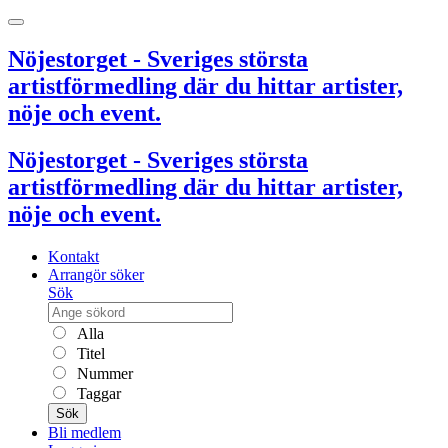
Nöjestorget - Sveriges största
artistförmedling där du hittar artister,
nöje och event.
Nöjestorget - Sveriges största
artistförmedling där du hittar artister,
nöje och event.
Kontakt
Arrangör söker
Sök
Alla
Titel
Nummer
Taggar
Sök
Bli medlem