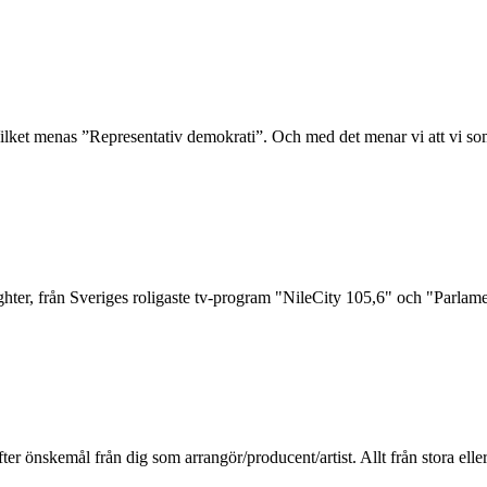
ket menas ”Representativ demokrati”. Och med det menar vi att vi som in
ter, från Sveriges roligaste tv-program "NileCity 105,6" och "Parlam
r önskemål från dig som arrangör/producent/artist. Allt från stora elle