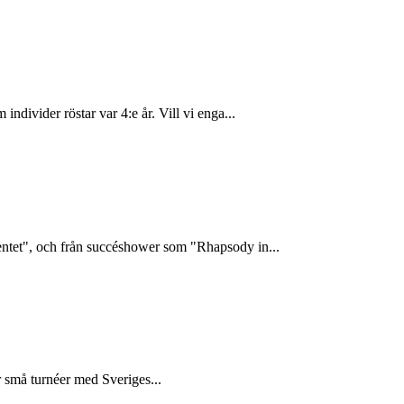
divider röstar var 4:e år. Vill vi enga...
entet", och från succéshower som "Rhapsody in...
r små turnéer med Sveriges...