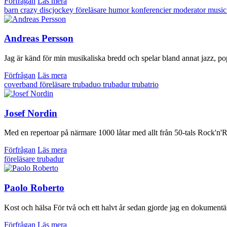
Förfrågan
Läs mera
barn
crazy
discjockey
föreläsare
humor
konferencier
moderator
music
Andreas Persson
Jag är känd för min musikaliska bredd och spelar bland annat jazz, pop
Förfrågan
Läs mera
coverband
föreläsare
trubaduo
trubadur
trubatrio
Josef Nordin
Med en repertoar på närmare 1000 låtar med allt från 50-tals Rock'n'Rol
Förfrågan
Läs mera
föreläsare
trubadur
Paolo Roberto
Kost och hälsa För två och ett halvt år sedan gjorde jag en dokumentä
Förfrågan
Läs mera