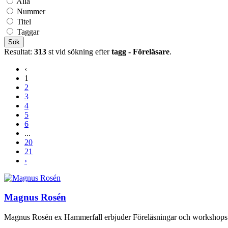
Alla
Nummer
Titel
Taggar
Sök
Resultat:
313
st vid sökning efter
tagg - Föreläsare
.
‹
1
2
3
4
5
6
...
20
21
›
Magnus Rosén
Magnus Rosén ex Hammerfall erbjuder Föreläsningar och workshops. Fr