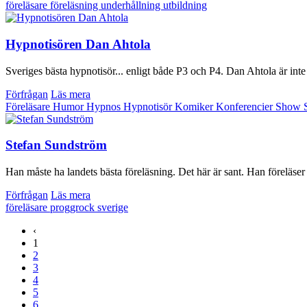
föreläsare
föreläsning
underhållning
utbildning
Hypnotisören Dan Ahtola
Sveriges bästa hypnotisör... enligt både P3 och P4. Dan Ahtola är inte
Förfrågan
Läs mera
Föreläsare
Humor
Hypnos
Hypnotisör
Komiker
Konferencier
Show
Stefan Sundström
Han måste ha landets bästa föreläsning. Det här är sant. Han föreläser
Förfrågan
Läs mera
föreläsare
proggrock
sverige
‹
1
2
3
4
5
6