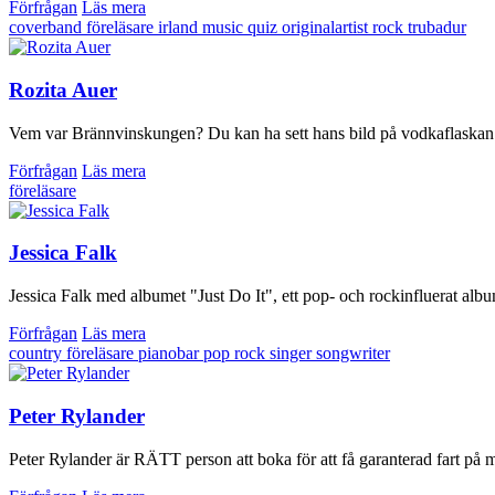
Förfrågan
Läs mera
coverband
föreläsare
irland
music quiz
originalartist
rock
trubadur
Rozita Auer
Vem var Brännvinskungen? Du kan ha sett hans bild på vodkaflaskan 
Förfrågan
Läs mera
föreläsare
Jessica Falk
Jessica Falk med albumet "Just Do It", ett pop- och rockinfluerat alb
Förfrågan
Läs mera
country
föreläsare
pianobar
pop
rock
singer songwriter
Peter Rylander
Peter Rylander är RÄTT person att boka för att få garanterad fart på mö