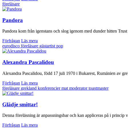
föreläsare
Pandora
Pandora kom från igenstans och slog igenom med dunder hitten Trust Me
Förfrågan
Läs mera
eurodisco
föreläsare
gästartist
pop
Alexandra Pascalidou
Alexandra Pascalidou, född 17 juli 1970 i Bukarest, Rumänien av grekisk
Förfrågan
Läs mera
föreläsare
grekland
konferencier
mat
moderator
toastmaster
Glädje smittar!
Denna föreläsning är anpassningsbar och kan appliceras på i princip vi
Förfrågan
Läs mera