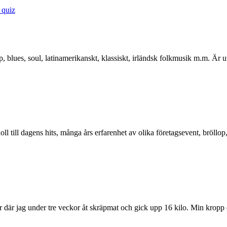
 quiz
, blues, soul, latinamerikanskt, klassiskt, irländsk folkmusik m.m. Är ut
l till dagens hits, många års erfarenhet av olika företagsevent, bröllop
r där jag under tre veckor åt skräpmat och gick upp 16 kilo. Min kropp 