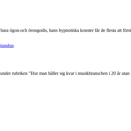
 bara ögon-och örongodis, hans hypnotiska konster får de flesta att förs
Standup
 under rubriken ”Hur man håller sig kvar i musikbranschen i 20 år utan at