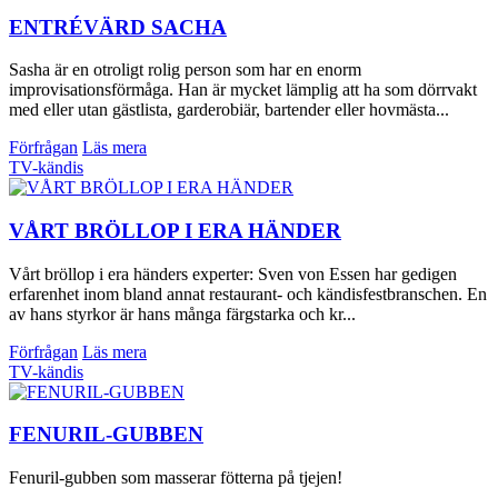
ENTRÉVÄRD SACHA
Sasha är en otroligt rolig person som har en enorm
improvisationsförmåga. Han är mycket lämplig att ha som dörrvakt
med eller utan gästlista, garderobiär, bartender eller hovmästa...
Förfrågan
Läs mera
TV-kändis
VÅRT BRÖLLOP I ERA HÄNDER
Vårt bröllop i era händers experter: Sven von Essen har gedigen
erfarenhet inom bland annat restaurant- och kändisfestbranschen. En
av hans styrkor är hans många färgstarka och kr...
Förfrågan
Läs mera
TV-kändis
FENURIL-GUBBEN
Fenuril-gubben som masserar fötterna på tjejen!