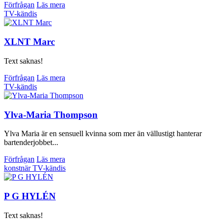
Förfrågan
Läs mera
TV-kändis
XLNT Marc
Text saknas!
Förfrågan
Läs mera
TV-kändis
Ylva-Maria Thompson
Ylva Maria är en sensuell kvinna som mer än vällustigt hanterar
bartenderjobbet...
Förfrågan
Läs mera
konstnär
TV-kändis
P G HYLÉN
Text saknas!