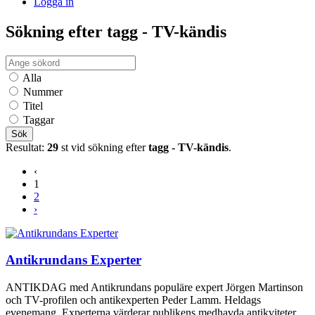
Logga in
Sökning efter tagg - TV-kändis
Alla
Nummer
Titel
Taggar
Sök
Resultat:
29
st vid sökning efter
tagg - TV-kändis
.
‹
1
2
›
Antikrundans Experter
ANTIKDAG med Antikrundans populäre expert Jörgen Martinson
och TV-profilen och antikexperten Peder Lamm. Heldags
evenemang. Experterna värderar publikens medhavda antikviteter.