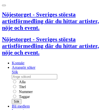
Nöjestorget - Sveriges största
artistförmedling där du hittar artister,
nöje och event.
Nöjestorget - Sveriges största
artistförmedling där du hittar artister,
nöje och event.
Kontakt
Arrangör söker
Sök
Alla
Titel
Nummer
Taggar
Sök
Bli medlem