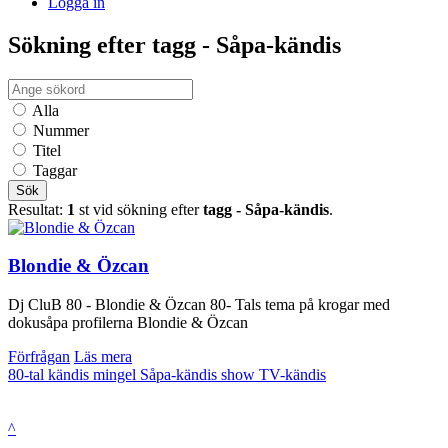
Logga in
Sökning efter tagg - Såpa-kändis
Alla
Nummer
Titel
Taggar
Sök
Resultat:
1
st vid sökning efter
tagg - Såpa-kändis
.
Blondie & Özcan
Dj CluB 80 - Blondie & Özcan 80- Tals tema på krogar med
dokusåpa profilerna Blondie & Özcan
Förfrågan
Läs mera
80-tal
kändis
mingel
Såpa-kändis
show
TV-kändis
^