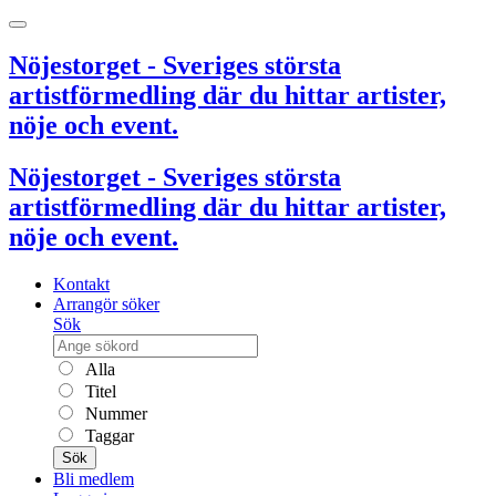
Nöjestorget - Sveriges största
artistförmedling där du hittar artister,
nöje och event.
Nöjestorget - Sveriges största
artistförmedling där du hittar artister,
nöje och event.
Kontakt
Arrangör söker
Sök
Alla
Titel
Nummer
Taggar
Sök
Bli medlem