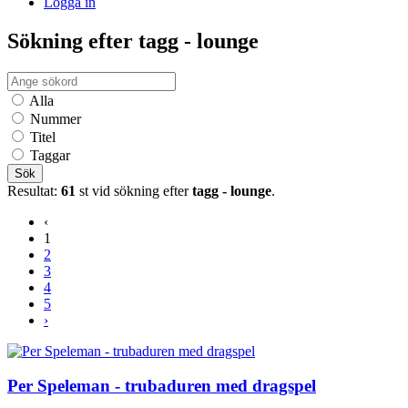
Logga in
Sökning efter tagg - lounge
Alla
Nummer
Titel
Taggar
Sök
Resultat:
61
st vid sökning efter
tagg - lounge
.
‹
1
2
3
4
5
›
Per Speleman - trubaduren med dragspel