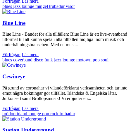
Förfrågan
Läs mera
blues
jazz
lounge
mingel
trubadur
visor
Blue Line
Blue Line - Bandet för alla tillfällen: Blue Line är ett live-eventband
utformat till att kunna spela i alla tillfällen möjliga inom musik och
underhållningsbranschen. Med en musi...
Förfrågan
Läs mera
blues
coverband
disco
funk
jazz
lounge
motown
pop
soul
Cewineye
På grund av coronahar vi vilandeförklarat verksamheten och tar inte
emot några bokningar gör tillfället. Irländska & Engelska låtar,
Julkonsert samt Bröllopsmusik! Vi erbjuder en...
Förfrågan
Läs mera
bröllop
irland
lounge
pop
rock
trubadur
Station Underground