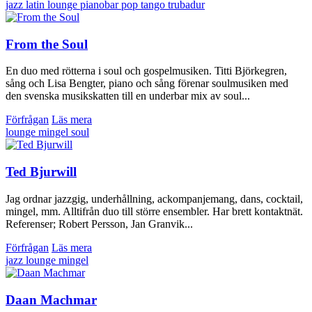
jazz
latin
lounge
pianobar
pop
tango
trubadur
From the Soul
En duo med rötterna i soul och gospelmusiken. Titti Björkegren,
sång och Lisa Bengter, piano och sång förenar soulmusiken med
den svenska musikskatten till en underbar mix av soul...
Förfrågan
Läs mera
lounge
mingel
soul
Ted Bjurwill
Jag ordnar jazzgig, underhållning, ackompanjemang, dans, cocktail,
mingel, mm. Alltifrån duo till större ensembler. Har brett kontaktnät.
Referenser; Robert Persson, Jan Granvik...
Förfrågan
Läs mera
jazz
lounge
mingel
Daan Machmar