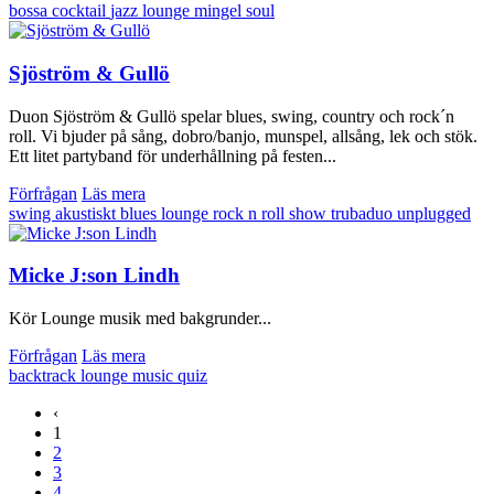
bossa
cocktail
jazz
lounge
mingel
soul
Sjöström & Gullö
Duon Sjöström & Gullö spelar blues, swing, country och rock´n
roll. Vi bjuder på sång, dobro/banjo, munspel, allsång, lek och stök.
Ett litet partyband för underhållning på festen...
Förfrågan
Läs mera
swing
akustiskt
blues
lounge
rock n roll
show
trubaduo
unplugged
Micke J:son Lindh
Kör Lounge musik med bakgrunder...
Förfrågan
Läs mera
backtrack
lounge
music quiz
‹
1
2
3
4