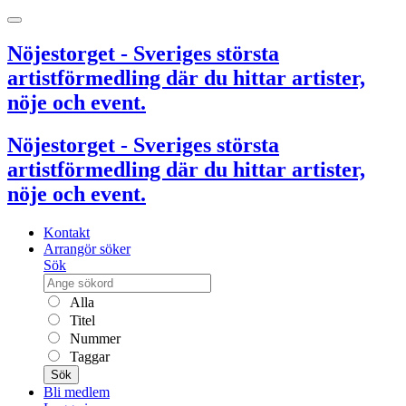
Nöjestorget - Sveriges största
artistförmedling där du hittar artister,
nöje och event.
Nöjestorget - Sveriges största
artistförmedling där du hittar artister,
nöje och event.
Kontakt
Arrangör söker
Sök
Alla
Titel
Nummer
Taggar
Sök
Bli medlem