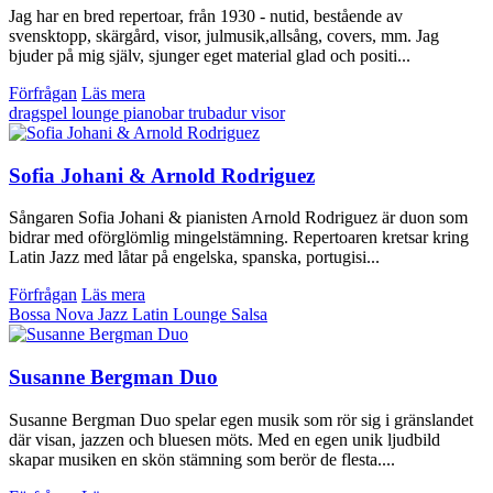
Jag har en bred repertoar, från 1930 - nutid, bestående av
svensktopp, skärgård, visor, julmusik,allsång, covers, mm. Jag
bjuder på mig själv, sjunger eget material glad och positi...
Förfrågan
Läs mera
dragspel
lounge
pianobar
trubadur
visor
Sofia Johani & Arnold Rodriguez
Sångaren Sofia Johani & pianisten Arnold Rodriguez är duon som
bidrar med oförglömlig mingelstämning. Repertoaren kretsar kring
Latin Jazz med låtar på engelska, spanska, portugisi...
Förfrågan
Läs mera
Bossa Nova
Jazz
Latin
Lounge
Salsa
Susanne Bergman Duo
Susanne Bergman Duo spelar egen musik som rör sig i gränslandet
där visan, jazzen och bluesen möts. Med en egen unik ljudbild
skapar musiken en skön stämning som berör de flesta....