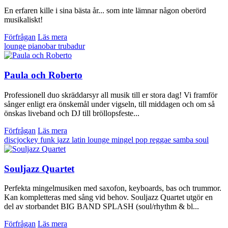
En erfaren kille i sina bästa år... som inte lämnar någon oberörd
musikaliskt!
Förfrågan
Läs mera
lounge
pianobar
trubadur
Paula och Roberto
Professionell duo skräddarsyr all musik till er stora dag! Vi framför
sånger enligt era önskemål under vigseln, till middagen och om så
önskas liveband och DJ till bröllopsfeste...
Förfrågan
Läs mera
discjockey
funk
jazz
latin
lounge
mingel
pop
reggae
samba
soul
Souljazz Quartet
Perfekta mingelmusiken med saxofon, keyboards, bas och trummor.
Kan kompletteras med sång vid behov. Souljazz Quartet utgör en
del av storbandet BIG BAND SPLASH (soul/rhythm & bl...
Förfrågan
Läs mera