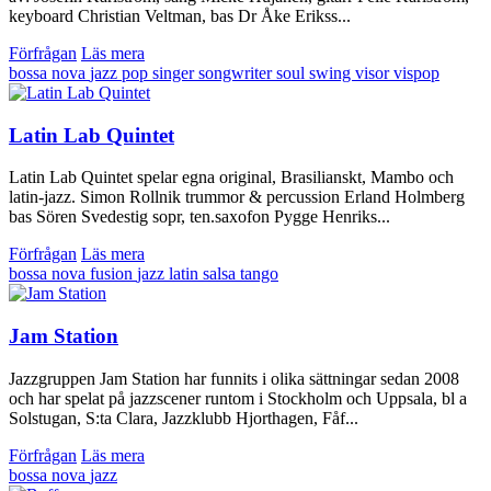
keyboard Christian Veltman, bas Dr Åke Erikss...
Förfrågan
Läs mera
bossa nova
jazz
pop
singer songwriter
soul
swing
visor
vispop
Latin Lab Quintet
Latin Lab Quintet spelar egna original, Brasilianskt, Mambo och
latin-jazz. Simon Rollnik trummor & percussion Erland Holmberg
bas Sören Svedestig sopr, ten.saxofon Pygge Henriks...
Förfrågan
Läs mera
bossa nova
fusion
jazz
latin
salsa
tango
Jam Station
Jazzgruppen Jam Station har funnits i olika sättningar sedan 2008
och har spelat på jazzscener runtom i Stockholm och Uppsala, bl a
Solstugan, S:ta Clara, Jazzklubb Hjorthagen, Fåf...
Förfrågan
Läs mera
bossa nova
jazz