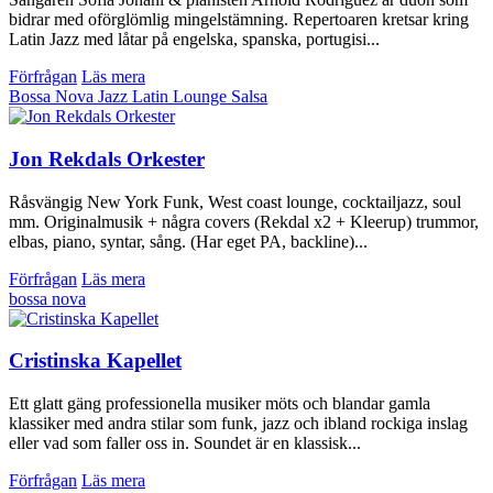
bidrar med oförglömlig mingelstämning. Repertoaren kretsar kring
Latin Jazz med låtar på engelska, spanska, portugisi...
Förfrågan
Läs mera
Bossa Nova
Jazz
Latin
Lounge
Salsa
Jon Rekdals Orkester
Råsvängig New York Funk, West coast lounge, cocktailjazz, soul
mm. Originalmusik + några covers (Rekdal x2 + Kleerup) trummor,
elbas, piano, syntar, sång. (Har eget PA, backline)...
Förfrågan
Läs mera
bossa nova
Cristinska Kapellet
Ett glatt gäng professionella musiker möts och blandar gamla
klassiker med andra stilar som funk, jazz och ibland rockiga inslag
eller vad som faller oss in. Soundet är en klassisk...
Förfrågan
Läs mera