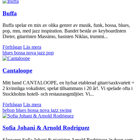
Buffa
Buffa spelar en mix av olika genrer av musik, funk, bossa, blues,
pop, mm, med jazz inspiration. Bandet består av keyboardisten
Dieter, gitarristen Massimo, basisten Niklas, trummi...
Förfrågan
Läs mera
blues
bossa nova
jazz
pop
Cantaloope
Mitt band CANTALOOPE, en hyfsat etablerad gitarr/saxkvartett +
2 kvinnliga vokalister, spelat tillsammans i 20 år!. Vi spelade ofta i
Stockholms hotell- och restaurangmiljöer. Vi...
Förfrågan
Läs mera
bebop
blues
bossa nova
jazz
swing
Sofia Johani & Arnold Rodriguez
Sångaren Sofia Johani & pianisten Arnold Rodriguez är duon som