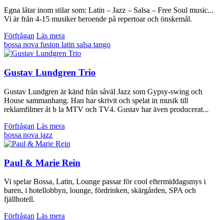
Egna låtar inom stilar som: Latin – Jazz – Salsa – Free Soul music...
Vi är från 4-15 musiker beroende på repertoar och önskemål.
Förfrågan
Läs mera
bossa nova
fusion
latin
salsa
tango
Gustav Lundgren Trio
Gustav Lundgren är känd från såväl Jazz som Gypsy-swing och
House sammanhang. Han har skrivit och spelat in musik till
reklamfilmer åt b la MTV och TV4. Gustav har även producerat...
Förfrågan
Läs mera
bossa nova
jazz
Paul & Marie Rein
Vi spelar Bossa, Latin, Lounge passar för cool eftermiddagsmys i
baren, i hotellobbyn, lounge, fördrinken, skärgården, SPA och
fjällhotell.
Förfrågan
Läs mera