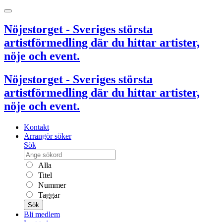
Nöjestorget - Sveriges största
artistförmedling där du hittar artister,
nöje och event.
Nöjestorget - Sveriges största
artistförmedling där du hittar artister,
nöje och event.
Kontakt
Arrangör söker
Sök
Alla
Titel
Nummer
Taggar
Sök
Bli medlem