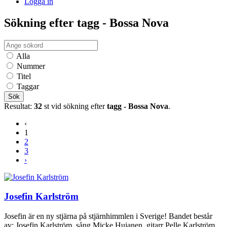
Logga in
Sökning efter tagg - Bossa Nova
Alla
Nummer
Titel
Taggar
Sök
Resultat:
32
st vid sökning efter
tagg - Bossa Nova
.
‹
1
2
3
›
Josefin Karlström
Josefin är en ny stjärna på stjärnhimmlen i Sverige! Bandet består
av: Josefin Karlström, sång Micke Hujanen, gitarr Pelle Karlström,