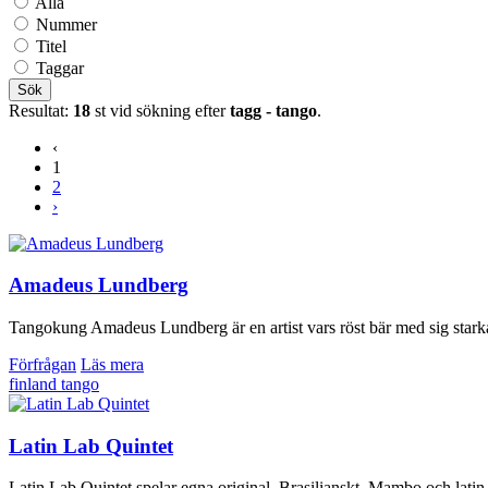
Alla
Nummer
Titel
Taggar
Sök
Resultat:
18
st vid sökning efter
tagg - tango
.
‹
1
2
›
Amadeus Lundberg
Tangokung Amadeus Lundberg är en artist vars röst bär med sig starka k
Förfrågan
Läs mera
finland
tango
Latin Lab Quintet
Latin Lab Quintet spelar egna original, Brasilianskt, Mambo och lat