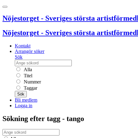
Nöjestorget - Sveriges största artistförmedl
Nöjestorget - Sveriges största artistförmedl
Kontakt
Arrangör söker
Sök
Alla
Titel
Nummer
Taggar
Sök
Bli medlem
Logga in
Sökning efter tagg - tango