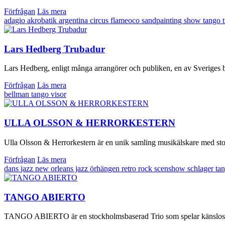
Förfrågan
Läs mera
adagio
akrobatik
argentina
circus
flameoco
sandpainting
show
tango
Lars Hedberg Trubadur
Lars Hedberg, enligt många arrangörer och publiken, en av Sveriges bä
Förfrågan
Läs mera
bellman
tango
visor
ULLA OLSSON & HERRORKESTERN
Ulla Olsson & Herrorkestern är en unik samling musikälskare med stor
Förfrågan
Läs mera
dans
jazz
new orleans jazz
örhängen
retro
rock
scenshow
schlager
ta
TANGO ABIERTO
TANGO ABIERTO är en stockholmsbaserad Trio som spelar känslosam o