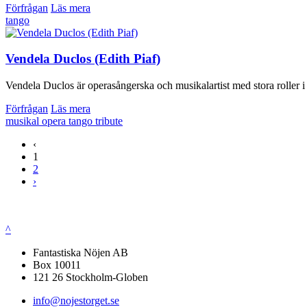
Förfrågan
Läs mera
tango
Vendela Duclos (Edith Piaf)
Vendela Duclos är operasångerska och musikalartist med stora roller i 
Förfrågan
Läs mera
musikal
opera
tango
tribute
‹
1
2
›
^
Fantastiska Nöjen AB
Box 10011
121 26 Stockholm-Globen
info@nojestorget.se