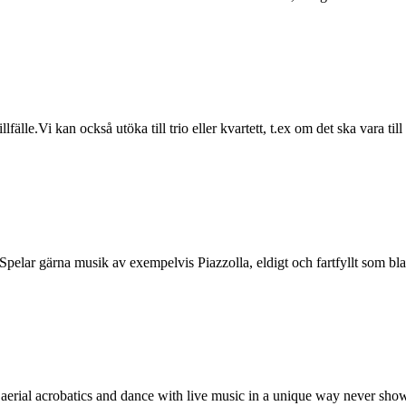
lfälle.Vi kan också utöka till trio eller kvartett, t.ex om det ska vara til
 Spelar gärna musik av exempelvis Piazzolla, eldigt och fartfyllt som b
ial acrobatics and dance with live music in a unique way never show 