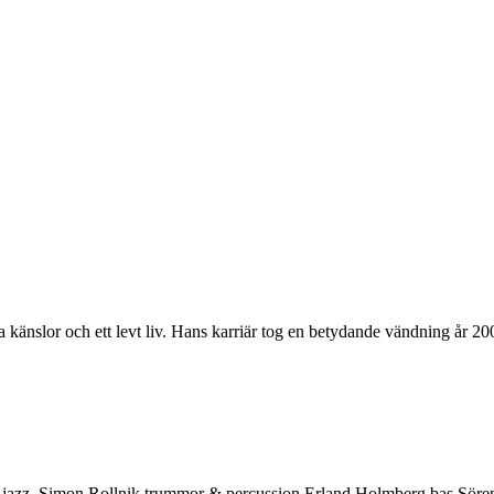
änslor och ett levt liv. Hans karriär tog en betydande vändning år 2009
in-jazz. Simon Rollnik trummor & percussion Erland Holmberg bas Sören