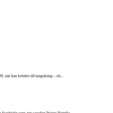
, när han kröntes till tangokung – ett...
 Svedestig sopr, ten.saxofon Pygge Henriks...