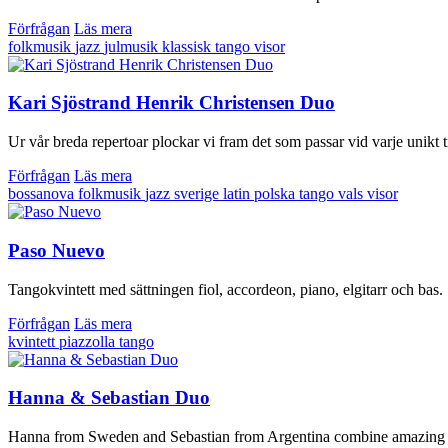
Förfrågan
Läs mera
folkmusik
jazz
julmusik
klassisk
tango
visor
Kari Sjöstrand Henrik Christensen Duo
Ur vår breda repertoar plockar vi fram det som passar vid varje unikt til
Förfrågan
Läs mera
bossanova
folkmusik
jazz sverige
latin
polska
tango
vals
visor
Paso Nuevo
Tangokvintett med sättningen fiol, accordeon, piano, elgitarr och bas.
Förfrågan
Läs mera
kvintett
piazzolla
tango
Hanna & Sebastian Duo
Hanna from Sweden and Sebastian from Argentina combine amazing aer