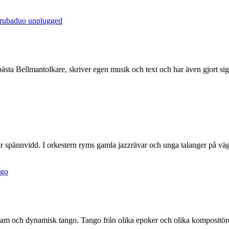
trubaduo
unplugged
sta Bellmantolkare, skriver egen musik och text och har även gjort sig
 spännvidd. I orkestern ryms gamla jazzrävar och unga talanger på väg.
ngo
ch dynamisk tango. Tango från olika epoker och olika kompositörer.