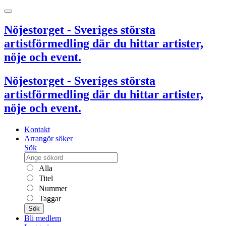
Nöjestorget - Sveriges största
artistförmedling där du hittar artister,
nöje och event.
Nöjestorget - Sveriges största
artistförmedling där du hittar artister,
nöje och event.
Kontakt
Arrangör söker
Sök
Alla
Titel
Nummer
Taggar
Sök
Bli medlem