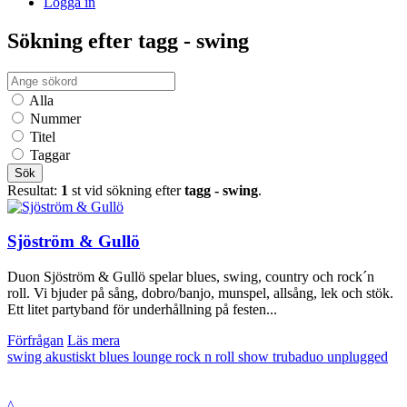
Logga in
Sökning efter tagg - swing
Alla
Nummer
Titel
Taggar
Sök
Resultat:
1
st vid sökning efter
tagg - swing
.
Sjöström & Gullö
Duon Sjöström & Gullö spelar blues, swing, country och rock´n
roll. Vi bjuder på sång, dobro/banjo, munspel, allsång, lek och stök.
Ett litet partyband för underhållning på festen...
Förfrågan
Läs mera
swing
akustiskt
blues
lounge
rock n roll
show
trubaduo
unplugged
^