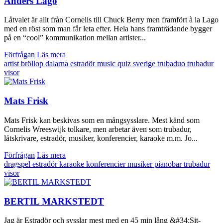
Anders Lago
Låtvalet är allt från Cornelis till Chuck Berry men framfört à la Lago
med en röst som man får leta efter. Hela hans framträdande bygger
på en “cool” kommunikation mellan artister...
Förfrågan
Läs mera
artist
bröllop
dalarna
estradör
music quiz
sverige
trubaduo
trubadur
visor
Mats Frisk
Mats Frisk kan beskivas som en mångsysslare. Mest känd som
Cornelis Wreeswijk tolkare, men arbetar även som trubadur,
låtskrivare, estradör, musiker, konferencier, karaoke m.m. Jo...
Förfrågan
Läs mera
dragspel
estradör
karaoke
konferencier
musiker
pianobar
trubadur
visor
BERTIL MARKSTEDT
Jag är Estradör och sysslar mest med en 45 min lång &#34;Sit-