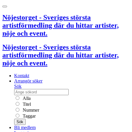
Nöjestorget - Sveriges största
artistförmedling där du hittar artister,
nöje och event.
Nöjestorget - Sveriges största
artistförmedling där du hittar artister,
nöje och event.
Kontakt
Arrangör söker
Sök
Alla
Titel
Nummer
Taggar
Sök
Bli medlem