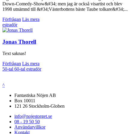
Down-Comedy-Show&#34; men jag är också visartist och blev
1998 utnämnd till &#34;Västerbottens bäste Taube tolkare&#34;...
Förfrågan
Läs mera
estradör
Jonas Thorell
Text saknas!
Förfrågan
Läs mera
50-tal
60-tal
estradör
^
Fantastiska Nöjen AB
Box 10011
121 26 Stockholm-Globen
info@nojestorget.se
08 - 19 50 50
Användarvillkor
Kontakt