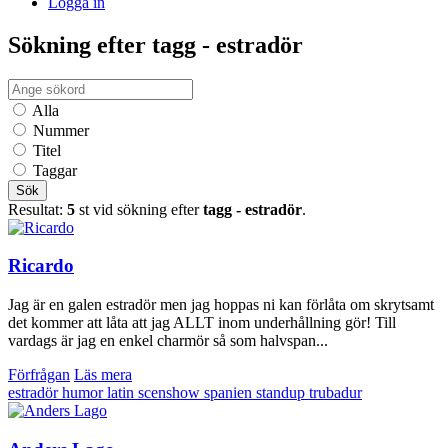
Logga in
Sökning efter tagg - estradör
Alla
Nummer
Titel
Taggar
Sök
Resultat:
5
st vid sökning efter
tagg - estradör
.
Ricardo
Jag är en galen estradör men jag hoppas ni kan förlåta om skrytsamt
det kommer att låta att jag ALLT inom underhållning gör! Till
vardags är jag en enkel charmör så som halvspan...
Förfrågan
Läs mera
estradör
humor
latin
scenshow
spanien
standup
trubadur