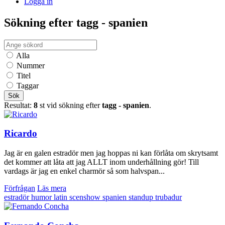
Logga in
Sökning efter tagg - spanien
Alla
Nummer
Titel
Taggar
Sök
Resultat:
8
st vid sökning efter
tagg - spanien
.
Ricardo
Jag är en galen estradör men jag hoppas ni kan förlåta om skrytsamt
det kommer att låta att jag ALLT inom underhållning gör! Till
vardags är jag en enkel charmör så som halvspan...
Förfrågan
Läs mera
estradör
humor
latin
scenshow
spanien
standup
trubadur