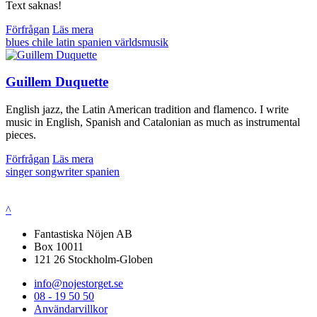
Text saknas!
Förfrågan
Läs mera
blues
chile
latin
spanien
världsmusik
Guillem Duquette
English jazz, the Latin American tradition and flamenco. I write
music in English, Spanish and Catalonian as much as instrumental
pieces.
Förfrågan
Läs mera
singer songwriter
spanien
^
Fantastiska Nöjen AB
Box 10011
121 26 Stockholm-Globen
info@nojestorget.se
08 - 19 50 50
Användarvillkor