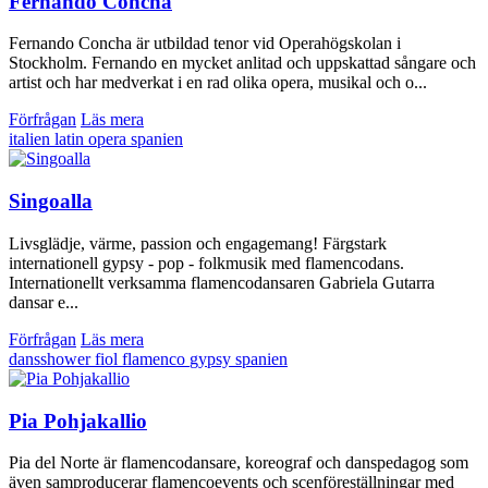
Fernando Concha
Fernando Concha är utbildad tenor vid Operahögskolan i
Stockholm. Fernando en mycket anlitad och uppskattad sångare och
artist och har medverkat i en rad olika opera, musikal och o...
Förfrågan
Läs mera
italien
latin
opera
spanien
Singoalla
Livsglädje, värme, passion och engagemang! Färgstark
internationell gypsy - pop - folkmusik med flamencodans.
Internationellt verksamma flamencodansaren Gabriela Gutarra
dansar e...
Förfrågan
Läs mera
dansshower
fiol
flamenco
gypsy
spanien
Pia Pohjakallio
Pia del Norte är flamencodansare, koreograf och danspedagog som
även samproducerar flamencoevents och scenföreställningar med