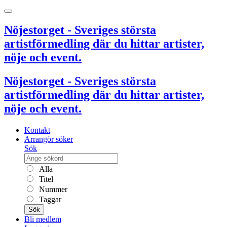
Nöjestorget - Sveriges största
artistförmedling där du hittar artister,
nöje och event.
Nöjestorget - Sveriges största
artistförmedling där du hittar artister,
nöje och event.
Kontakt
Arrangör söker
Sök
Alla
Titel
Nummer
Taggar
Sök
Bli medlem