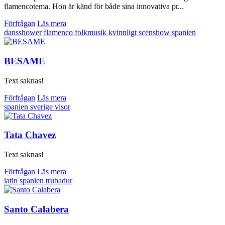
flamencotema. Hon är känd för både sina innovativa pr...
Förfrågan
Läs mera
dansshower
flamenco
folkmusik
kvinnligt
scenshow
spanien
BESAME
Text saknas!
Förfrågan
Läs mera
spanien
sverige
visor
Tata Chavez
Text saknas!
Förfrågan
Läs mera
latin
spanien
trubadur
Santo Calabera