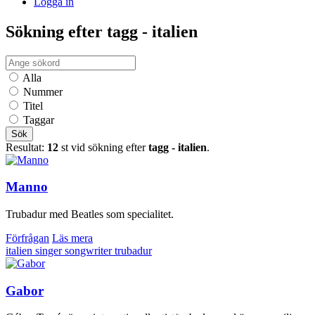
Logga in
Sökning efter tagg - italien
Alla
Nummer
Titel
Taggar
Sök
Resultat:
12
st vid sökning efter
tagg - italien
.
Manno
Trubadur med Beatles som specialitet.
Förfrågan
Läs mera
italien
singer songwriter
trubadur
Gabor