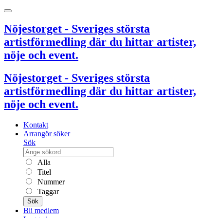
Nöjestorget - Sveriges största
artistförmedling där du hittar artister,
nöje och event.
Nöjestorget - Sveriges största
artistförmedling där du hittar artister,
nöje och event.
Kontakt
Arrangör söker
Sök
Alla
Titel
Nummer
Taggar
Sök
Bli medlem