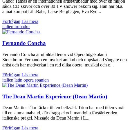
Gábor Tamás är en internationell artist/trubadur med över en miljon
sålda CD-skivor och över 80 TV-shower bakom sig. Han har bl.a.
annat kompat Lill-Babs, Lasse Berghagen, Eva Ryd...
Förfrågan
Läs mera
italien
trubadur
Fernando Concha
Fernando Concha är utbildad tenor vid Operahögskolan i
Stockholm. Fernando en mycket anlitad och uppskattad sångare och
artist och har medverkat i en rad olika opera, musikal och o...
Förfrågan
Läs mera
italien
latin
opera
spanien
The Dean Martin Experience (Dean Martin)
Dean Martins låtar räcker till en helkväll. Trion har med tiden vuxit
till en sjumannaband, där dragspel och mandolin förstärker den
italienska prägel. Missade du Dean Martin i L...
Förfrågan
Läs mera