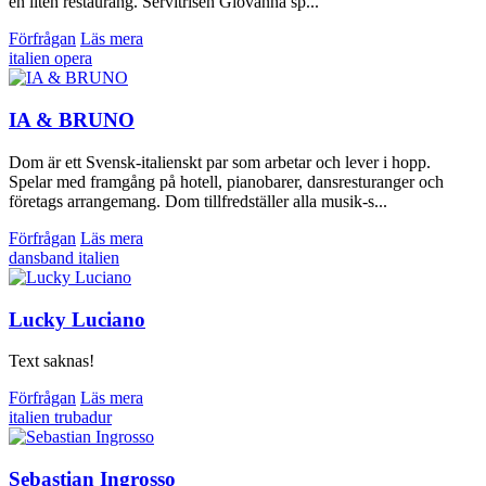
en liten restaurang. Servitrisen Giovanna sp...
Förfrågan
Läs mera
italien
opera
IA & BRUNO
Dom är ett Svensk-italienskt par som arbetar och lever i hopp.
Spelar med framgång på hotell, pianobarer, dansresturanger och
företags arrangemang. Dom tillfredställer alla musik-s...
Förfrågan
Läs mera
dansband
italien
Lucky Luciano
Text saknas!
Förfrågan
Läs mera
italien
trubadur
Sebastian Ingrosso