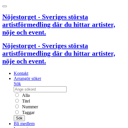
Nöjestorget - Sveriges största
artistförmedling där du hittar artister,
nöje och event.
Nöjestorget - Sveriges största
artistförmedling där du hittar artister,
nöje och event.
Kontakt
Arrangör söker
Sök
Alla
Titel
Nummer
Taggar
Sök
Bli medlem