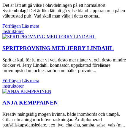
Det är lätt att gå vilse i ölavdelningen på ett normalstort
Systembolag! Det är lika lätt att gå vilse bland tappkranarna på en
välutrustad pub! Vad skall man välja i detta enorma...
Förfrågan
Läs mera
instruktörer
SPRITPROVNING MED JERRY LINDAHL
Sprit är kul, för ju mer vi vet, desto mer njuter vi och desto mindre
dricker vi. Jerry Lindahl, konnässör, uppskattad föreläsare,
provningsledare och estradör som håller provnin...
Förfrågan
Läs mera
instruktörer
ANJA KEMPPAINEN
Kreativ mångsidig mogen kvinna, både inombords och utanpå.
Gillar utmaningar och överraskningar. Är diplomerad
par/sällskapsdansledare, t ex jive, cha cha, samba, salsa, vals (m...