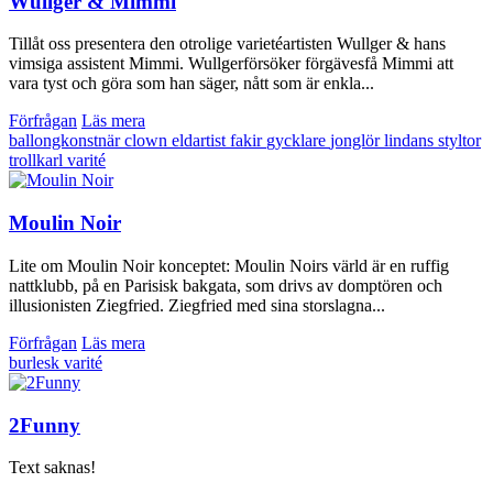
Wullger & Mimmi
Tillåt oss presentera den otrolige varietéartisten Wullger & hans
vimsiga assistent Mimmi. Wullgerförsöker förgävesfå Mimmi att
vara tyst och göra som han säger, nått som är enkla...
Förfrågan
Läs mera
ballongkonstnär
clown
eldartist
fakir
gycklare
jonglör
lindans
styltor
trollkarl
varité
Moulin Noir
Lite om Moulin Noir konceptet: Moulin Noirs värld är en ruffig
nattklubb, på en Parisisk bakgata, som drivs av domptören och
illusionisten Ziegfried. Ziegfried med sina storslagna...
Förfrågan
Läs mera
burlesk
varité
2Funny
Text saknas!