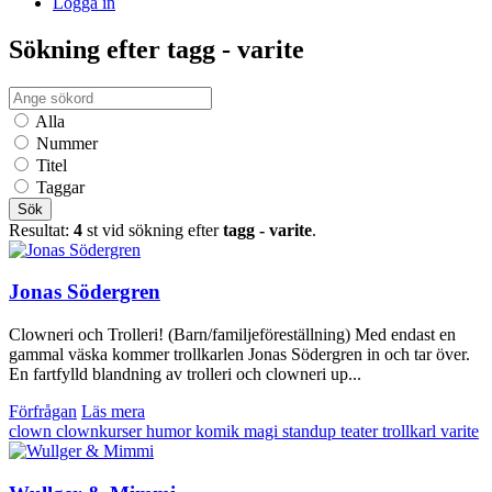
Logga in
Sökning efter tagg - varite
Alla
Nummer
Titel
Taggar
Sök
Resultat:
4
st vid sökning efter
tagg - varite
.
Jonas Södergren
Clowneri och Trolleri! (Barn/familjeföreställning) Med endast en
gammal väska kommer trollkarlen Jonas Södergren in och tar över.
En fartfylld blandning av trolleri och clowneri up...
Förfrågan
Läs mera
clown
clownkurser
humor
komik
magi
standup
teater
trollkarl
varite