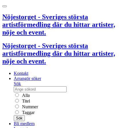
Nöjestorget - Sveriges största
artistförmedling där du hittar artister,
nöje och event.
Nöjestorget - Sveriges största
artistförmedling där du hittar artister,
nöje och event.
Kontakt
Arrangör söker
Sök
Alla
Titel
Nummer
Taggar
Sök
Bli medlem