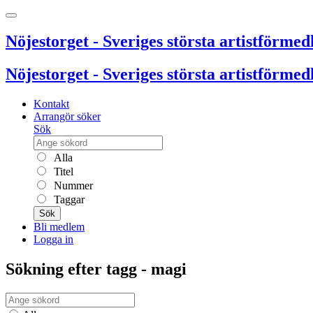
Nöjestorget - Sveriges största artistförmedl
Nöjestorget - Sveriges största artistförmedl
Kontakt
Arrangör söker
Sök
Alla
Titel
Nummer
Taggar
Sök
Bli medlem
Logga in
Sökning efter tagg - magi