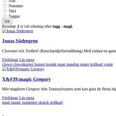
Alla
Nummer
Titel
Taggar
Sök
Resultat:
2
st vid sökning efter
tagg - magi
.
Jonas Södergren
Clowneri och Trolleri! (Barn/familjeföreställning) Med endast en gamm
Förfrågan
Läs mera
clown
clownkurser
humor
komik
magi
standup
teater
trollkarl
varite
X&#39;magic Gregory
Möt magikern Gregory från Transsylvanien som kan göra de flesta häpna
Förfrågan
Läs mera
magi
magic
rumänien
skräck
trollkarl