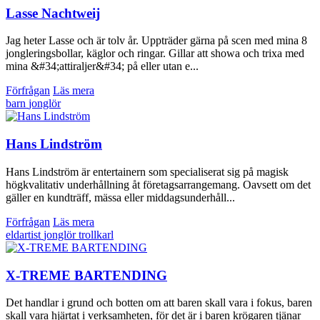
Lasse Nachtweij
Jag heter Lasse och är tolv år. Uppträder gärna på scen med mina 8
jongleringsbollar, käglor och ringar. Gillar att showa och trixa med
mina &#34;attiraljer&#34; på eller utan e...
Förfrågan
Läs mera
barn
jonglör
Hans Lindström
Hans Lindström är entertainern som specialiserat sig på magisk
högkvalitativ underhållning åt företagsarrangemang. Oavsett om det
gäller en kundträff, mässa eller middagsunderhåll...
Förfrågan
Läs mera
eldartist
jonglör
trollkarl
X-TREME BARTENDING
Det handlar i grund och botten om att baren skall vara i fokus, baren
skall vara hjärtat i verksamheten, för det är i baren krögaren tjänar