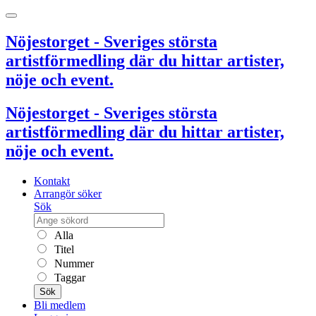
Nöjestorget - Sveriges största
artistförmedling där du hittar artister,
nöje och event.
Nöjestorget - Sveriges största
artistförmedling där du hittar artister,
nöje och event.
Kontakt
Arrangör söker
Sök
Alla
Titel
Nummer
Taggar
Sök
Bli medlem