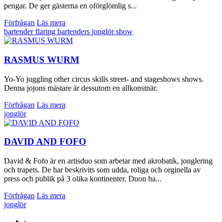
pengar. De ger gästerna en oförglömlig s...
Förfrågan
Läs mera
bartender
flaring bartenders
jonglör
show
RASMUS WURM
Yo-Yo juggling other circus skills street- and stageshows shows.
Denna jojons mästare är dessutom en allkonstnär.
Förfrågan
Läs mera
jonglör
DAVID AND FOFO
David & Fofo är en artisduo som arbetar med akrobatik, jonglering
och trapets. De har beskrivits som udda, roliga och orginella av
press och publik på 3 olika kontinenter. Duon ha...
Förfrågan
Läs mera
jonglör
‹