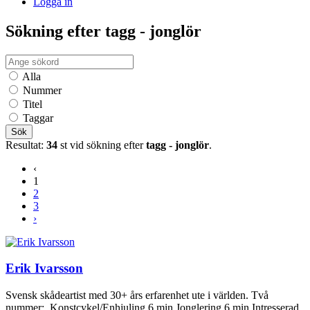
Logga in
Sökning efter tagg - jonglör
Alla
Nummer
Titel
Taggar
Sök
Resultat:
34
st vid sökning efter
tagg - jonglör
.
‹
1
2
3
›
Erik Ivarsson
Svensk skådeartist med 30+ års erfarenhet ute i världen. Två
nummer: Konstcykel/Enhjuling 6 min Jonglering 6 min Intresserad