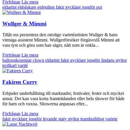
Förfrågan
Läs mera
eldartist
eldslukare
enhjuling
fakir
gycklare
jonglör
poi
Wullger & Mimmi
Tillåt oss presentera den otrolige varietéartisten Wullger & hans
vimsiga assistent Mimmi. Wullgerförsöker förgävesfå Mimmi att
vara tyst och göra som han säger, nått som är enkla...
Förfrågan
Läs mera
ballongkonstnär
clown
eldartist
fakir
gycklare
jonglör
lindans
styltor
trollkarl
varité
Fakiren Curry
Erbjuder underhållning till marknader, festivaler, fester och mycket
annat. Det kan vara korta framträdanden eller hela shower för både
för barn och vuxna. Showerna anpassas efter...
Förfrågan
Läs mera
fakir
gycklare
jonglör
levande staty
styltor
teambuilding
variete