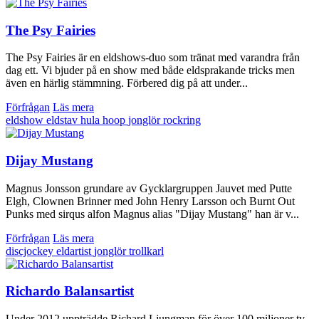
The Psy Fairies
The Psy Fairies är en eldshows-duo som tränat med varandra från
dag ett. Vi bjuder på en show med både eldsprakande tricks men
även en härlig stämmning. Förbered dig på att under...
Förfrågan
Läs mera
eldshow
eldstav
hula hoop
jonglör
rockring
Dijay Mustang
Magnus Jonsson grundare av Gycklargruppen Jauvet med Putte
Elgh, Clownen Brinner med John Henry Larsson och Burnt Out
Punks med sirqus alfon Magnus alias "Dijay Mustang" han är v...
Förfrågan
Läs mera
discjockey
eldartist
jonglör
trollkarl
Richardo Balansartist
Under 2012 uppträdde Richard Ljungman för över 100 miljoner tv-