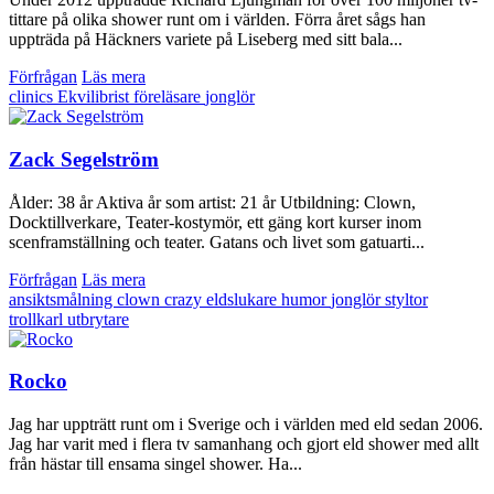
tittare på olika shower runt om i världen. Förra året sågs han
uppträda på Häckners variete på Liseberg med sitt bala...
Förfrågan
Läs mera
clinics
Ekvilibrist
föreläsare
jonglör
Zack Segelström
Ålder: 38 år Aktiva år som artist: 21 år Utbildning: Clown,
Docktillverkare, Teater-kostymör, ett gäng kort kurser inom
scenframställning och teater. Gatans och livet som gatuarti...
Förfrågan
Läs mera
ansiktsmålning
clown
crazy
eldslukare
humor
jonglör
styltor
trollkarl
utbrytare
Rocko
Jag har uppträtt runt om i Sverige och i världen med eld sedan 2006.
Jag har varit med i flera tv samanhang och gjort eld shower med allt
från hästar till ensama singel shower. Ha...