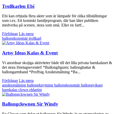
Trollkarlen Ebi
Ebi kan erbjuda flera akter som är lämpade för olika tillställningar
som t.ex. Ett komiskt familjeprogram, där han låter publiken
medverka på scenen, stora som små. Eller en fartf...
Förfrågan
Läs mera
ballongkonstnär
trollkarl
Artsy Ideas Kalas & Event
Vi anordnar skojiga aktiviteter både till det lilla privata barnkalaset &
det stora företagseventet! *Ballongfigurer, ballonghattar &
ballongarmband *Proffsig Ansiktsmålning *Ba...
Förfrågan
Läs mera
ansiktsmålning
ballongknytning
ballongkonstnär
ballongvikare
barnkalas
clown
eldartist
Ballongclownen Sir Windy
En Clown som delar ut ballonger. Sir Windy är en utsmyckning av