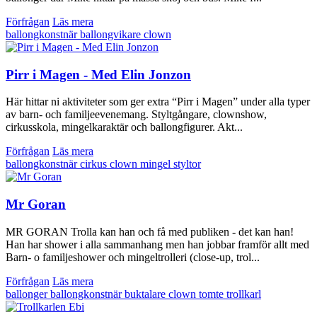
Förfrågan
Läs mera
ballongkonstnär
ballongvikare
clown
Pirr i Magen - Med Elin Jonzon
Här hittar ni aktiviteter som ger extra “Pirr i Magen” under alla typer
av barn- och familjeevenemang. Styltgångare, clownshow,
cirkusskola, mingelkaraktär och ballongfigurer. Akt...
Förfrågan
Läs mera
ballongkonstnär
cirkus
clown
mingel
styltor
Mr Goran
MR GORAN Trolla kan han och få med publiken - det kan han!
Han har shower i alla sammanhang men han jobbar framför allt med
Barn- o familjeshower och mingeltrolleri (close-up, trol...
Förfrågan
Läs mera
ballonger
ballongkonstnär
buktalare
clown
tomte
trollkarl