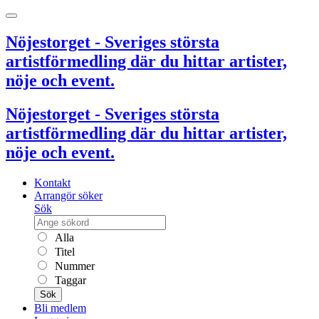
Nöjestorget - Sveriges största
artistförmedling där du hittar artister,
nöje och event.
Nöjestorget - Sveriges största
artistförmedling där du hittar artister,
nöje och event.
Kontakt
Arrangör söker
Sök
Alla
Titel
Nummer
Taggar
Sök
Bli medlem