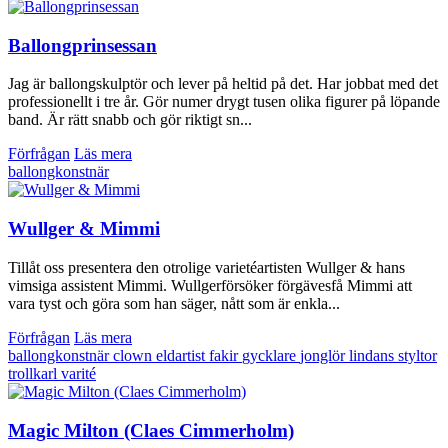
Ballongprinsessan
Jag är ballongskulptör och lever på heltid på det. Har jobbat med det
professionellt i tre år. Gör numer drygt tusen olika figurer på löpande
band. Är rätt snabb och gör riktigt sn...
Förfrågan
Läs mera
ballongkonstnär
Wullger & Mimmi
Tillåt oss presentera den otrolige varietéartisten Wullger & hans
vimsiga assistent Mimmi. Wullgerförsöker förgävesfå Mimmi att
vara tyst och göra som han säger, nått som är enkla...
Förfrågan
Läs mera
ballongkonstnär
clown
eldartist
fakir
gycklare
jonglör
lindans
styltor
trollkarl
varité
Magic Milton (Claes Cimmerholm)