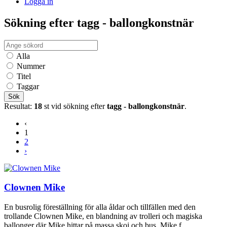
Logga in
Sökning efter tagg - ballongkonstnär
Alla
Nummer
Titel
Taggar
Sök
Resultat:
18
st vid sökning efter
tagg - ballongkonstnär
.
‹
1
2
›
Clownen Mike
En busrolig föreställning för alla åldar och tillfällen med den
trollande Clownen Mike, en blandning av trolleri och magiska
ballonger där Mike hittar på massa skoj och bus. Mike f...