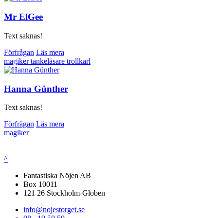
Mr ElGee
Text saknas!
Förfrågan
Läs mera
magiker
tankeläsare
trollkarl
Hanna Günther
Text saknas!
Förfrågan
Läs mera
magiker
^
Fantastiska Nöjen AB
Box 10011
121 26 Stockholm-Globen
info@nojestorget.se