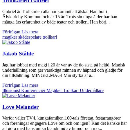
Trollkarlen Gabriel
Gabriel är Trollkarlen alla har kommit att älska. Han bor i
Älvkarleby Kommun och är 15 år. Trots sin unga ålder har han
många års erfarenhet av både teater och trolleri. Han börj...
Förfrågan
Läs mera
magiker
skådespelare
trollkarl
Jakob Ståhle
Jag har jobbat med magi i 20 år var av de tio sista på heltid. Magisk
underhållning som ger varaktiga minnen av häpnad och glädje för
din tillställning. MINGELMAGI Min styrka är a...
Förfrågan
Läs mera
Illusionist
Konferencier
Magiker
Trollkarl
Underhållare
Love Melander
Varför väljer TV4, kungafamiljen,100-tals företag, festarrangörer
och föreningar engagera Love om och om igen? Kan det kanske har
att göra med hans unika blandning av humor och mo...