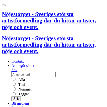
Nöjestorget - Sveriges största
artistförmedling där du hittar artister,
nöje och event.
Nöjestorget - Sveriges största
artistförmedling där du hittar artister,
nöje och event.
Kontakt
Arrangör söker
Sök
Alla
Titel
Nummer
Taggar
Sök
Bli medlem