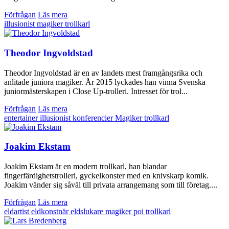
Förfrågan
Läs mera
illusionist
magiker
trollkarl
Theodor Ingvoldstad
Theodor Ingvoldstad är en av landets mest framgångsrika och
anlitade juniora magiker. År 2015 lyckades han vinna Svenska
juniormästerskapen i Close Up-trolleri. Intresset för trol...
Förfrågan
Läs mera
entertainer
illusionist
konferencier
Magiker
trollkarl
Joakim Ekstam
Joakim Ekstam är en modern trollkarl, han blandar
fingerfärdighetstrolleri, gyckelkonster med en knivskarp komik.
Joakim vänder sig såväl till privata arrangemang som till företag....
Förfrågan
Läs mera
eldartist
eldkonstnär
eldslukare
magiker
poi
trollkarl