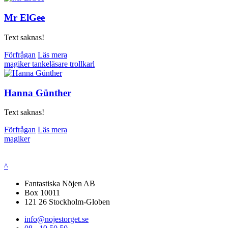
Mr ElGee
Text saknas!
Förfrågan
Läs mera
magiker
tankeläsare
trollkarl
Hanna Günther
Text saknas!
Förfrågan
Läs mera
magiker
^
Fantastiska Nöjen AB
Box 10011
121 26 Stockholm-Globen
info@nojestorget.se