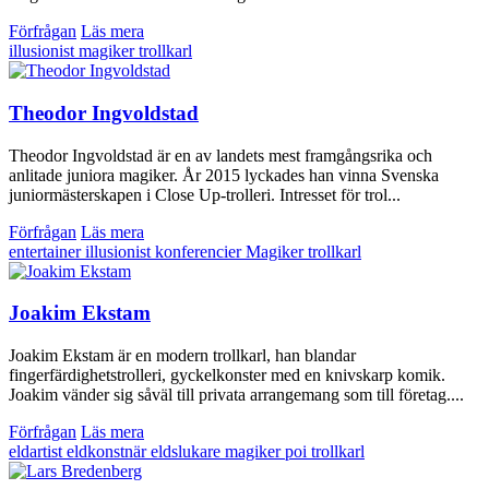
Förfrågan
Läs mera
illusionist
magiker
trollkarl
Theodor Ingvoldstad
Theodor Ingvoldstad är en av landets mest framgångsrika och
anlitade juniora magiker. År 2015 lyckades han vinna Svenska
juniormästerskapen i Close Up-trolleri. Intresset för trol...
Förfrågan
Läs mera
entertainer
illusionist
konferencier
Magiker
trollkarl
Joakim Ekstam
Joakim Ekstam är en modern trollkarl, han blandar
fingerfärdighetstrolleri, gyckelkonster med en knivskarp komik.
Joakim vänder sig såväl till privata arrangemang som till företag....
Förfrågan
Läs mera
eldartist
eldkonstnär
eldslukare
magiker
poi
trollkarl