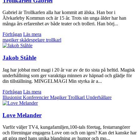
Trollkarlen Gabriel
Gabriel är Trollkarlen alla har kommit att älska. Han bor i
Älvkarleby Kommun och är 15 år. Trots sin unga ålder har han
många års erfarenhet av både teater och trolleri. Han börj...
Förfrågan
Läs mera
magiker
skådespelare
trollkarl
Jakob Ståhle
Jag har jobbat med magi i 20 år var av de tio sista på heltid. Magisk
underhållning som ger varaktiga minnen av häpnad och glädje för
din tillställning. MINGELMAGI Min styrka är a...
Förfrågan
Läs mera
Illusionist
Konferencier
Magiker
Trollkarl
Underhållare
Love Melander
Varför väljer TV4, kungafamiljen,100-tals företag, festarrangörer
och föreningar engagera Love om och om igen? Kan det kanske har
att göra med hans unika blandning av humor och mo...