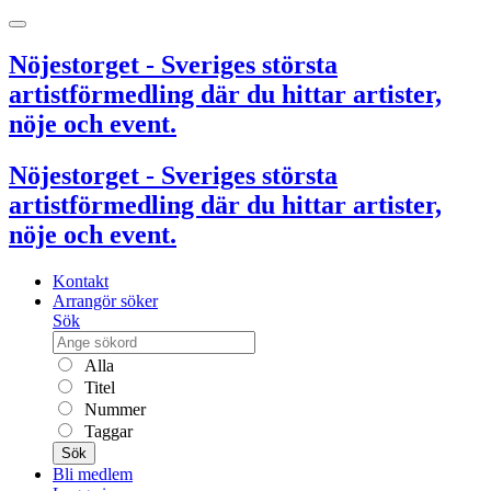
Nöjestorget - Sveriges största
artistförmedling där du hittar artister,
nöje och event.
Nöjestorget - Sveriges största
artistförmedling där du hittar artister,
nöje och event.
Kontakt
Arrangör söker
Sök
Alla
Titel
Nummer
Taggar
Sök
Bli medlem