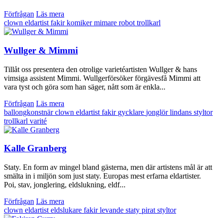
Förfrågan
Läs mera
clown
eldartist
fakir
komiker
mimare
robot
trollkarl
Wullger & Mimmi
Tillåt oss presentera den otrolige varietéartisten Wullger & hans
vimsiga assistent Mimmi. Wullgerförsöker förgävesfå Mimmi att
vara tyst och göra som han säger, nått som är enkla...
Förfrågan
Läs mera
ballongkonstnär
clown
eldartist
fakir
gycklare
jonglör
lindans
styltor
trollkarl
varité
Kalle Granberg
Staty. En form av mingel bland gästerna, men där artistens mål är att
smälta in i miljön som just staty. Europas mest erfarna eldartister.
Poi, stav, jonglering, eldslukning, eldf...
Förfrågan
Läs mera
clown
eldartist
eldslukare
fakir
levande staty
pirat
styltor