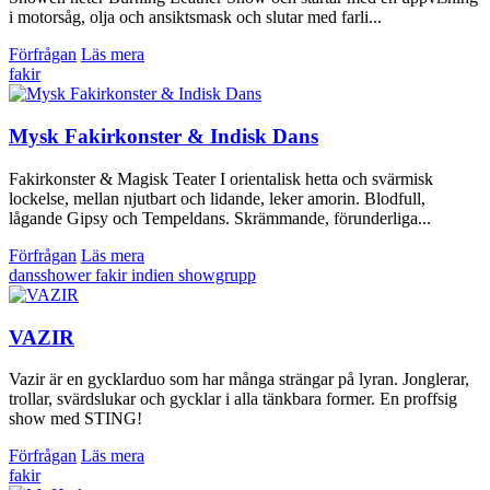
i motorsåg, olja och ansiktsmask och slutar med farli...
Förfrågan
Läs mera
fakir
Mysk Fakirkonster & Indisk Dans
Fakirkonster & Magisk Teater I orientalisk hetta och svärmisk
lockelse, mellan njutbart och lidande, leker amorin. Blodfull,
lågande Gipsy och Tempeldans. Skrämmande, förunderliga...
Förfrågan
Läs mera
dansshower
fakir
indien
showgrupp
VAZIR
Vazir är en gycklarduo som har många strängar på lyran. Jonglerar,
trollar, svärdslukar och gycklar i alla tänkbara former. En proffsig
show med STING!
Förfrågan
Läs mera
fakir