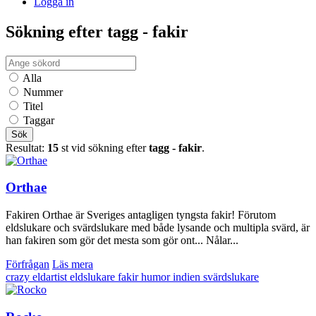
Logga in
Sökning efter tagg - fakir
Alla
Nummer
Titel
Taggar
Sök
Resultat:
15
st vid sökning efter
tagg - fakir
.
Orthae
Fakiren Orthae är Sveriges antagligen tyngsta fakir! Förutom
eldslukare och svärdslukare med både lysande och multipla svärd, är
han fakiren som gör det mesta som gör ont... Nålar...
Förfrågan
Läs mera
crazy
eldartist
eldslukare
fakir
humor
indien
svärdslukare