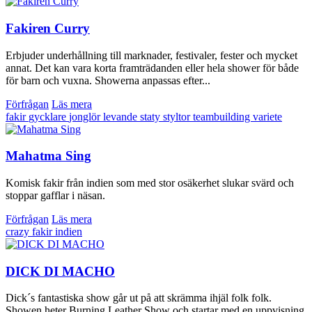
Fakiren Curry
Erbjuder underhållning till marknader, festivaler, fester och mycket
annat. Det kan vara korta framträdanden eller hela shower för både
för barn och vuxna. Showerna anpassas efter...
Förfrågan
Läs mera
fakir
gycklare
jonglör
levande staty
styltor
teambuilding
variete
Mahatma Sing
Komisk fakir från indien som med stor osäkerhet slukar svärd och
stoppar gafflar i näsan.
Förfrågan
Läs mera
crazy
fakir
indien
DICK DI MACHO
Dick´s fantastiska show går ut på att skrämma ihjäl folk folk.
Showen heter Burning Leather Show och startar med en uppvisning