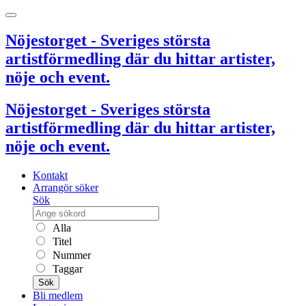
Nöjestorget - Sveriges största
artistförmedling där du hittar artister,
nöje och event.
Nöjestorget - Sveriges största
artistförmedling där du hittar artister,
nöje och event.
Kontakt
Arrangör söker
Sök
Alla
Titel
Nummer
Taggar
Sök
Bli medlem