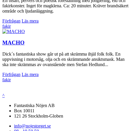
En bisarr, pervers och poetisk föreställning med jonglering, eld och
fakirkonster. Inget för magklena. Ca: 20 minuter. Kräver brandsäkert
område och ljudanläggning.
Förfrågan
Läs mera
fakir
MACHO
Dick´s fantastiska show går ut på att skrämma ihjäl folk folk. En
uppvisning i motorsåg, olja och en skrämmande ansiktsmask. Man
ska inte skrämmas av ovanstående men Stefan Hedlund...
Förfrågan
Läs mera
fakir
^
Fantastiska Nöjen AB
Box 10011
121 26 Stockholm-Globen
info@nojestorget.se