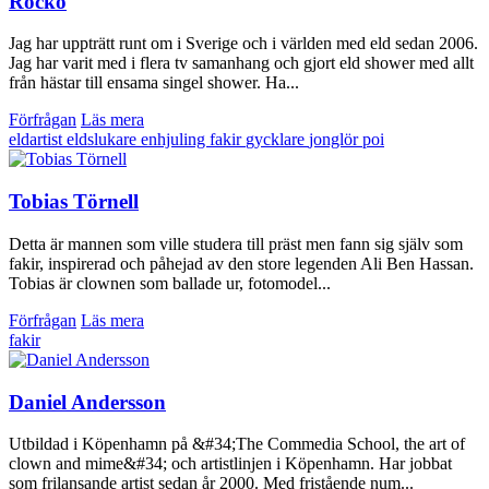
Rocko
Jag har uppträtt runt om i Sverige och i världen med eld sedan 2006.
Jag har varit med i flera tv samanhang och gjort eld shower med allt
från hästar till ensama singel shower. Ha...
Förfrågan
Läs mera
eldartist
eldslukare
enhjuling
fakir
gycklare
jonglör
poi
Tobias Törnell
Detta är mannen som ville studera till präst men fann sig själv som
fakir, inspirerad och påhejad av den store legenden Ali Ben Hassan.
Tobias är clownen som ballade ur, fotomodel...
Förfrågan
Läs mera
fakir
Daniel Andersson
Utbildad i Köpenhamn på &#34;The Commedia School, the art of
clown and mime&#34; och artistlinjen i Köpenhamn. Har jobbat
som frilansande artist sedan år 2000. Med fristående num...