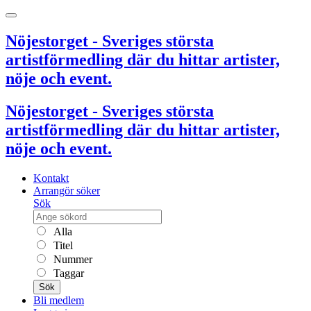
Nöjestorget - Sveriges största
artistförmedling där du hittar artister,
nöje och event.
Nöjestorget - Sveriges största
artistförmedling där du hittar artister,
nöje och event.
Kontakt
Arrangör söker
Sök
Alla
Titel
Nummer
Taggar
Sök
Bli medlem