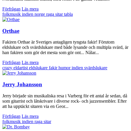
Förfrågan
Läs mera
folkmusik
indien
norge
raga
sitar
tabla
Orthae
Fakiren Orthae är Sveriges antagligen tyngsta fakir! Förutom
eldslukare och svärdslukare med både lysande och multipla svärd, är
han fakiren som gör det mesta som gör ont... Nålar...
Förfrågan
Läs mera
crazy
eldartist
eldslukare
fakir
humor
indien
svärdslukare
Jerry Johansson
Jerry började sin musikaliska resa i Varberg för ett antal år sedan, då
som gitarrist och låtskrivare i diverse rock- och jazzensembler. Efter
att ha upptäckt sitaren via en Geor...
Förfrågan
Läs mera
folkmusik
indien
raga sitar