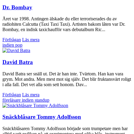
Dr. Bombay
Året var 1998. Antingen älskade du eller terroriserades du av
radiohiten Calcutta (Taxi Taxi Taxi). Artisten bakom låten var Dr.
Bombay, en indisk taxichaufför vars debutalbum Ric...
Förfrågan
Läs mera
indien
pop
David Batra
David Batra ser snäll ut. Det är han inte. Tvärtom. Han kan vara
grym. Mot andra. Men mest mot sig själv. Det blir fruktansvärt roligt
i alla fall. Det vet alla som sett honom. Dav...
Förfrågan
Läs mera
föreläsare
indien
standup
Snäckblåsare Tommy Adolfsson
Snäckblåsaren Tommy Adolfsson började som trumpetare men har
alltid varit nyfiken på att exprimentera med olika blås- instrument