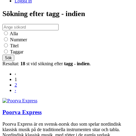
Logga in
Sökning efter tagg - indien
Alla
Nummer
Titel
Taggar
Sök
Resultat:
18
st vid sökning efter
tagg - indien
.
‹
1
2
›
Poorva Express
Poorva Express är en svensk-norsk duo som spelar nordindisk
klassisk musik på de traditionella instrumenten sitar och tabla.
Nordindisk klassisk musik, med rötter i de gamla vedask...