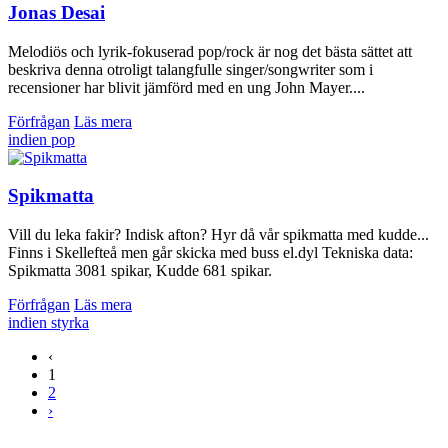
Jonas Desai
Melodiös och lyrik-fokuserad pop/rock är nog det bästa sättet att
beskriva denna otroligt talangfulle singer/songwriter som i
recensioner har blivit jämförd med en ung John Mayer....
Förfrågan
Läs mera
indien
pop
Spikmatta
Vill du leka fakir? Indisk afton? Hyr då vår spikmatta med kudde...
Finns i Skellefteå men går skicka med buss el.dyl Tekniska data:
Spikmatta 3081 spikar, Kudde 681 spikar.
Förfrågan
Läs mera
indien
styrka
‹
1
2
›