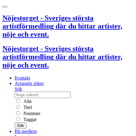
Nöjestorget - Sveriges största
artistförmedling där du hittar artister,
nöje och event.
Nöjestorget - Sveriges största
artistförmedling där du hittar artister,
nöje och event.
Kontakt
Arrangör söker
Sök
Alla
Titel
Nummer
Taggar
Sök
Bli medlem