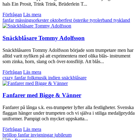
hals Ein Prosit, Trink Trink, Brüderlein T...
Förfrågan
Läs mera
fanfar
mässingsorkester
oktoberfest
österike
tyrolerband
tyskland
Snäckblåsare Tommy Adolfsson
Snäckblåsaren Tommy Adolfsson började som trumpetare men har
alltid varit nyfiken på att exprimentera med olika blås- instrument
som zinka, horn, slang och över-tonsflöjt. Att blås...
Förfrågan
Läs mera
crazy
fanfar
folkmusik
indien
snäckblåsare
Fanfarer med Bigge & Vänner
Fanfarer på långa s.k. ess-trumpeter lyfter alla festligheter. Svenska
flaggan hänger under trumpeten och vi själva i stiliga medaljprydda
uniformer. Pampigt och mycket uppskatta...
Förfrågan
Läs mera
bröllop
fanfar
invigningar
jubileum