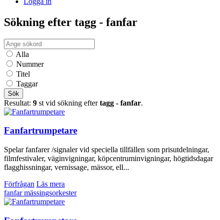
Logga in
Sökning efter tagg - fanfar
Alla
Nummer
Titel
Taggar
Sök
Resultat:
9
st vid sökning efter
tagg - fanfar
.
Fanfartrumpetare
Spelar fanfarer /signaler vid speciella tillfällen som prisutdelningar,
filmfestivaler, väginvigningar, köpcentruminvigningar, högtidsdagar
flagghissningar, vernissage, mässor, ell...
Förfrågan
Läs mera
fanfar
mässingsorkester