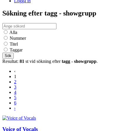
Logga in
Sökning efter tagg - showgrupp
Alla
Nummer
Titel
Taggar
Sök
Resultat:
81
st vid sökning efter
tagg - showgrupp
.
‹
1
2
3
4
5
6
›
Voice of Vocals