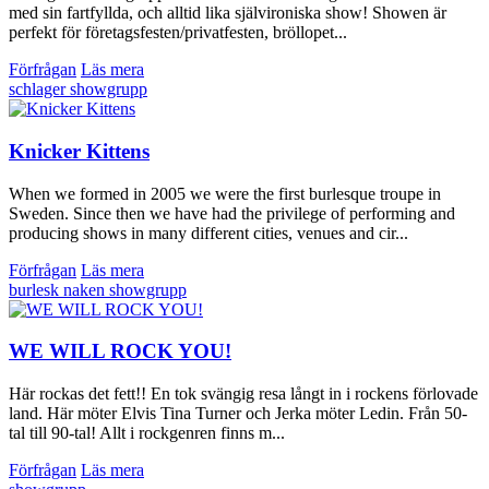
med sin fartfyllda, och alltid lika självironiska show! Showen är
perfekt för företagsfesten/privatfesten, bröllopet...
Förfrågan
Läs mera
schlager
showgrupp
Knicker Kittens
When we formed in 2005 we were the first burlesque troupe in
Sweden. Since then we have had the privilege of performing and
producing shows in many different cities, venues and cir...
Förfrågan
Läs mera
burlesk
naken
showgrupp
WE WILL ROCK YOU!
Här rockas det fett!! En tok svängig resa långt in i rockens förlovade
land. Här möter Elvis Tina Turner och Jerka möter Ledin. Från 50-
tal till 90-tal! Allt i rockgenren finns m...
Förfrågan
Läs mera