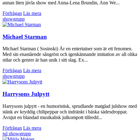
annan liten jävla show med Anna-Lena Brundin, Ann We...
Förfrågan
Läs mera
showgrupp
Michael Starman
Michael Starman ( Sosinski) Är en entertainer som är ett fenomen.
Med sin enastående sångröst och igenkännande imitation av all olika
stilar och genrer är han unik i sitt slag. Ex...
Förfrågan
Läs mera
showgrupp
Harrysons Julpytt
Harrysons julpytt - en humoristisk, sprudlande matglad julshow med
stänk av kryddig chilipeppar och indränkt i bäska sädesdroppar.
Avnjut en blandad musikalisk julkompott tillredd...
Förfrågan
Läs mera
jul
showgrupp