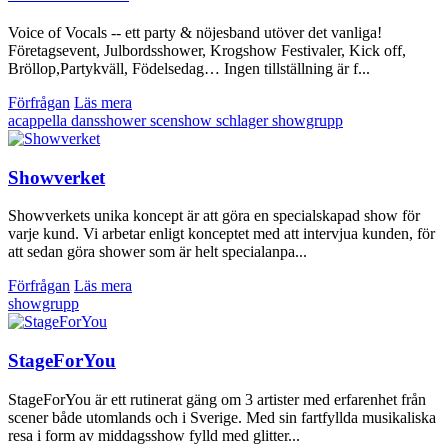
Voice of Vocals -- ett party & nöjesband utöver det vanliga!
Företagsevent, Julbordsshower, Krogshow Festivaler, Kick off,
Bröllop,Partykväll, Födelsedag… Ingen tillställning är f...
Förfrågan
Läs mera
acappella
dansshower
scenshow
schlager
showgrupp
Showverket
Showverkets unika koncept är att göra en specialskapad show för
varje kund. Vi arbetar enligt konceptet med att intervjua kunden, för
att sedan göra shower som är helt specialanpa...
Förfrågan
Läs mera
showgrupp
StageForYou
StageForYou är ett rutinerat gäng om 3 artister med erfarenhet från
scener både utomlands och i Sverige. Med sin fartfyllda musikaliska
resa i form av middagsshow fylld med glitter...