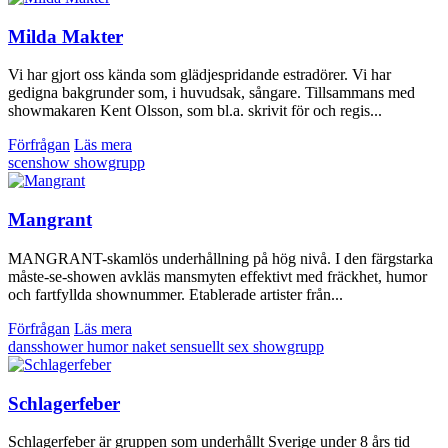
Milda Makter
Vi har gjort oss kända som glädjespridande estradörer. Vi har
gedigna bakgrunder som, i huvudsak, sångare. Tillsammans med
showmakaren Kent Olsson, som bl.a. skrivit för och regis...
Förfrågan
Läs mera
scenshow
showgrupp
Mangrant
MANGRANT-skamlös underhållning på hög nivå. I den färgstarka
måste-se-showen avkläs mansmyten effektivt med fräckhet, humor
och fartfyllda shownummer. Etablerade artister från...
Förfrågan
Läs mera
dansshower
humor
naket
sensuellt
sex
showgrupp
Schlagerfeber
Schlagerfeber är gruppen som underhållt Sverige under 8 års tid