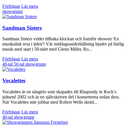
Förfrågan
Läs mera
showgrupp
Sandman Sisters
Sandman Sisters vrider tillbaka klockan och framför showen 'En
musikalisk resa i tiden'! Vår middagsunderhållning bjuder på härlig
musik med start i 50-talet med Glenn Miller, Ro...
Förfrågan
Läs mera
40-tal
50-tal
showgrupp
Vocalettes
Vocalettes är en sångtrio som skapades till Rhapsody in Rock’s
julturné 2002 och är en självskriven del i konserterna sedan dess.
När Vocalettes inte jobbar med Robert Wells skräd...
Förfrågan
Läs mera
40-tal
showgrupp