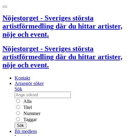
Nöjestorget - Sveriges största
artistförmedling där du hittar artister,
nöje och event.
Nöjestorget - Sveriges största
artistförmedling där du hittar artister,
nöje och event.
Kontakt
Arrangör söker
Sök
Alla
Titel
Nummer
Taggar
Sök
Bli medlem