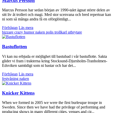
Marcus Persson
Marcus Persson har sedan början av 1990-talet ägnat större delen av
sitt liv åt trolleri och magi. Med stor scenvana och bred repertoar kan
ni som så många andra få en oförglömligt...
Förfrågan
Läs mera
bizzare
crazy
humor
naken
polis
trollkarl
utbrytare
Bastuflotten
Vi kan nu erbjuda er möjlighet till bastubad i vår bastuflotte. Sakta
glider vi fram i trakterna kring Stocksund-Djursholm-Tranholmen-
Edsviken samtidigt som ni bastar och har det...
Förfrågan
Läs mera
festvåning
naken
Knicker Kittens
When we formed in 2005 we were the first burlesque troupe in
Sweden. Since then we have had the privilege of performing and
producing shows in many different cities, venues and cir...