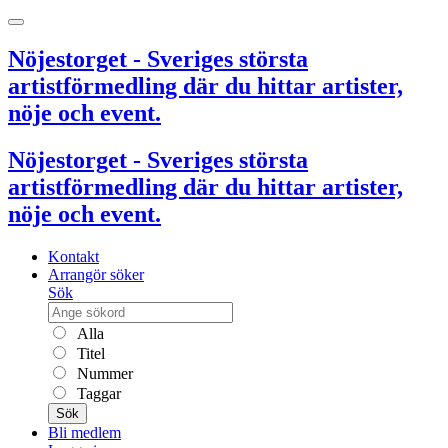
Nöjestorget - Sveriges största
artistförmedling där du hittar artister,
nöje och event.
Nöjestorget - Sveriges största
artistförmedling där du hittar artister,
nöje och event.
Kontakt
Arrangör söker
Sök
Alla
Titel
Nummer
Taggar
Sök
Bli medlem