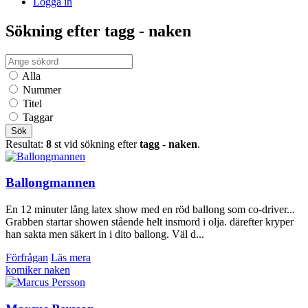
Logga in
Sökning efter tagg - naken
Alla
Nummer
Titel
Taggar
Sök
Resultat:
8
st vid sökning efter
tagg - naken
.
Ballongmannen
En 12 minuter lång latex show med en röd ballong som co-driver...
Grabben startar showen stående helt insmord i olja. därefter kryper
han sakta men säkert in i dito ballong. Väl d...
Förfrågan
Läs mera
komiker
naken