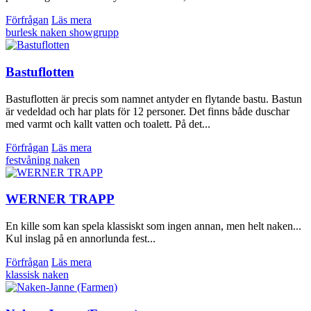
Förfrågan
Läs mera
burlesk
naken
showgrupp
Bastuflotten
Bastuflotten är precis som namnet antyder en flytande bastu. Bastun
är vedeldad och har plats för 12 personer. Det finns både duschar
med varmt och kallt vatten och toalett. På det...
Förfrågan
Läs mera
festvåning
naken
WERNER TRAPP
En kille som kan spela klassiskt som ingen annan, men helt naken...
Kul inslag på en annorlunda fest...
Förfrågan
Läs mera
klassisk
naken