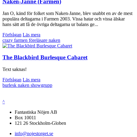
Naken-Janne (Farmen)
Jan O, känd för folket som Naken-Janne, blev snabbt en av de mest
populära deltagarna i Farmen 2003. Vissa hatar och vissa älskar
hans sätt att få de övriga deltagarna ur balans ge...
Förfrågan
Läs mera
crazy
farmen
föreläsare
naken
The Blackbird Burlesque Cabaret
Text saknas!
Förfrågan
Läs mera
burlesk
naken
showgrupp
^
Fantastiska Nöjen AB
Box 10011
121 26 Stockholm-Globen
info@nojestorget.se