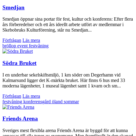
Smedjan
Smedjan öppnar sina portar för fest, kultur och konferens: Efter flera
års förberedelser och ett års ideellt arbete utfört av medlemmar i
Skebobruks Kulturförening, står nu Smedjan...
Förfrågan
Läs mera
bröllop
event
festvåning
Södra Bruket
I en underbar sekelskiftsmiljö, 1 km söder om Degerhamn vid
Kalmarsund ligger det K-märkta bruket. Här finns 6 hus med 33
moderna lägenheter, 1 museal lägenhet samt 1 kvarn och sm...
Förfrågan
Läs mera
festvåning
konferensgård
öland
sommar
Friends Arena
Sveriges mest flexibla arena Friends Arena är byggd för att kunna
anpassas till alla typer av evenemang. Men framförallt är den skapad